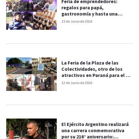
Feria de emprendedores:
regalos para papá,
gastronomía y hasta una
"piedra del éxito" como cábala
15 de Junio de 2026
mundialista
La Feria de la Plaza de las
Colectividades, otro de los
atractivos en Paraná para el fin
de semana largo
12 de Junio de 2026
El Ejército Argentino realizará
una carrera conmemorativa
por su 216° aniversario: