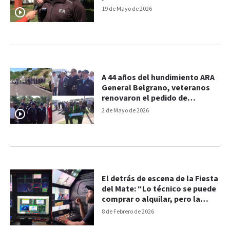
inscripciones
19 de Mayo de 2026
A 44 años del hundimiento ARA
General Belgrano, veteranos
renovaron el pedido de
memoria
2 de Mayo de 2026
El detrás de escena de la Fiesta
del Mate: “Lo técnico se puede
comprar o alquilar, pero la
calidad humana y la
8 de Febrero de 2026
experiencia no”