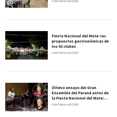
6 de Febrero de 2026
Fiesta Nacional del Mate: las
propuestas gastronómicas de
los 42 clubes
6 de Febrero de 2026
Último ensayo del Gran
Ensamble del Paraná antes de
la Fiesta Nacional del Mate:
“Vamos a representar a la
4 de Febrero de 2026
ciudad”