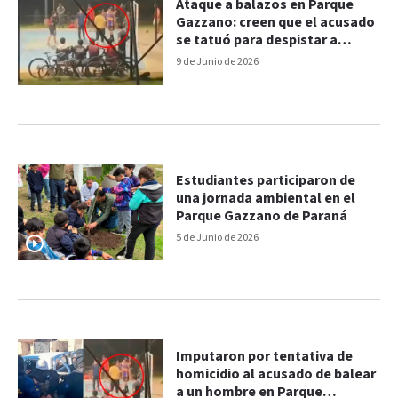
Ataque a balazos en Parque
Gazzano: creen que el acusado
se tatuó para despistar a
testigos
9 de Junio de 2026
Estudiantes participaron de
una jornada ambiental en el
Parque Gazzano de Paraná
5 de Junio de 2026
Imputaron por tentativa de
homicidio al acusado de balear
a un hombre en Parque