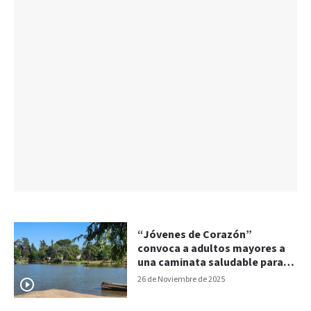
“Jóvenes de Corazón”
convoca a adultos mayores a
una caminata saludable para
este sábado en Parque
26 de Noviembre de 2025
Gazzano