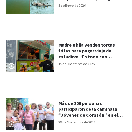
casa
5 de Enero de 2026
Madre e hija venden tortas
fritas para pagar viaje de
estudios: “Es todo con
esfuerzo”
15 de Diciembre de 2025
Más de 200 personas
participaron de la caminata
“Jóvenes de Corazón” en el
Parque Gazzano
29 de Noviembre de 2025