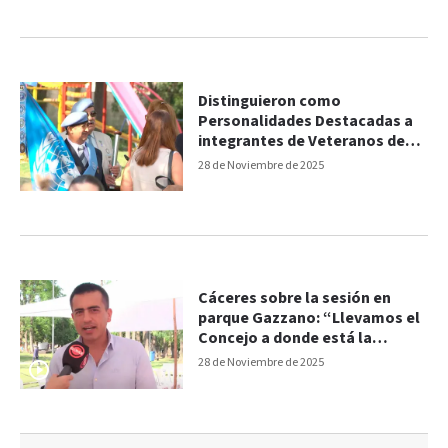
Distinguieron como
Personalidades Destacadas a
integrantes de Veteranos de
Paz
28 de Noviembre de 2025
Cáceres sobre la sesión en
parque Gazzano: “Llevamos el
Concejo a donde está la
comunidad”
28 de Noviembre de 2025