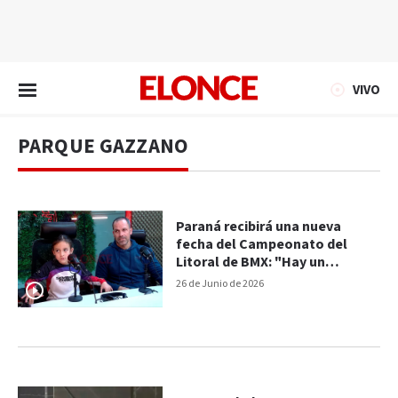
EN VIVO
VIVO
PARQUE GAZZANO
Paraná recibirá una nueva
fecha del Campeonato del
Litoral de BMX: "Hay un
semillero muy lindo de chicos"
26 de Junio de 2026