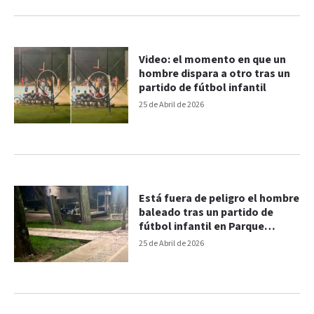
Video: el momento en que un
hombre dispara a otro tras un
partido de fútbol infantil
25 de Abril de 2026
Está fuera de peligro el hombre
baleado tras un partido de
fútbol infantil en Parque
Gazzano
25 de Abril de 2026