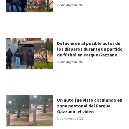
Gazzano
22 de Mayo de 2026
Detuvieron al posible autor de
los disparos durante un partido
de fútbol en Parque Gazzano
20 de Mayo de 2026
Un auto fue visto circulando en
zona peatonal del Parque
Gazzano: el video
3 de Mayo de 2026