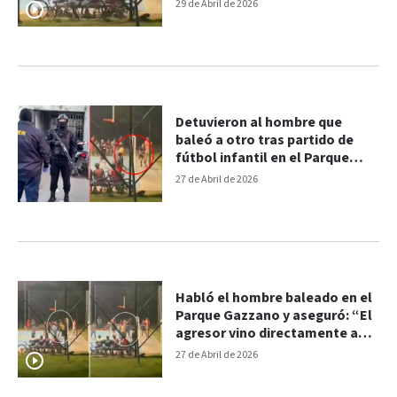
restrictivas
29 de Abril de 2026
Detuvieron al hombre que
baleó a otro tras partido de
fútbol infantil en el Parque
Gazzano
27 de Abril de 2026
Habló el hombre baleado en el
Parque Gazzano y aseguró: “El
agresor vino directamente a
atacarme”
27 de Abril de 2026