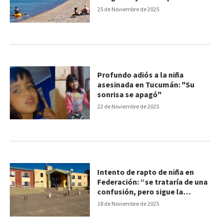
25 de Noviembre de 2025
Profundo adiós a la niña
asesinada en Tucumán: "Su
sonrisa se apagó"
22 de Noviembre de 2025
Intento de rapto de niña en
Federación: “se trataría de una
confusión, pero sigue la
investigación”, afirmó la
18 de Noviembre de 2025
policía