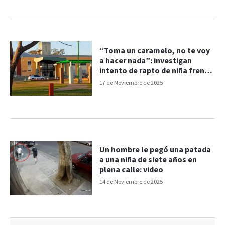
“Toma un caramelo, no te voy
a hacer nada”: investigan
intento de rapto de niña frente
a escuela de Federación
17 de Noviembre de 2025
Un hombre le pegó una patada
a una niña de siete años en
plena calle: video
14 de Noviembre de 2025