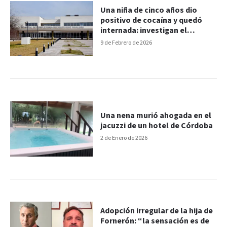
Una niña de cinco años dio
positivo de cocaína y quedó
internada: investigan el
entorno familiar
9 de Febrero de 2026
Una nena murió ahogada en el
jacuzzi de un hotel de Córdoba
2 de Enero de 2026
Adopción irregular de la hija de
Fornerón: “la sensación es de