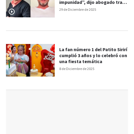
impunidad”, dijo abogado tras
la absolución de los acusados
29 de Diciembre de 2025
La fan número 1 del Patito Sirirí
cumplió 3 años y lo celebró con
una fiesta temática
8 de Diciembre de 2025