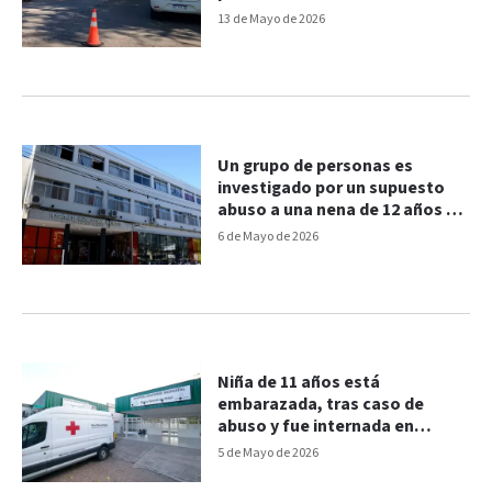
13 de Mayo de 2026
Un grupo de personas es
investigado por un supuesto
abuso a una nena de 12 años en
Rosario
6 de Mayo de 2026
Niña de 11 años está
embarazada, tras caso de
abuso y fue internada en
Corrientes
5 de Mayo de 2026