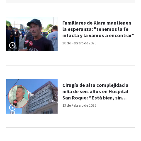
Familiares de Kiara mantienen
la esperanza: "tenemos la fe
intacta y la vamos a encontrar"
20 de Febrero de 2026
Cirugía de alta complejidad a
niña de seis años en Hospital
San Roque: “Está bien, sin
dolor y contenta”
13 de Febrero de 2026