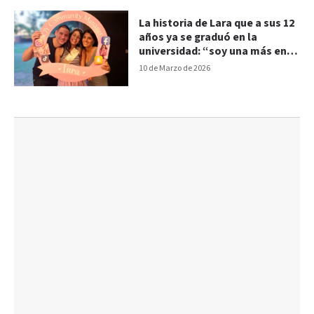
La historia de Lara que a sus 12
años ya se graduó en la
universidad: “soy una más en la
clase”
10 de Marzo de 2026