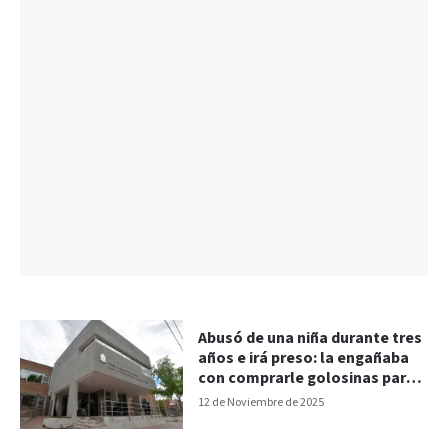
Abusó de una niña durante tres
años e irá preso: la engañaba
con comprarle golosinas para
violarla
12 de Noviembre de 2025