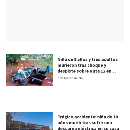
Niña de 9 años y tres adultos
murieron tras choque y
despiste sobre Ruta 12 en
Misiones
3 de Marzo de 2025
Trágico accidente: niña de 10
años murió tras sufrir una
descarga eléctrica en su casa