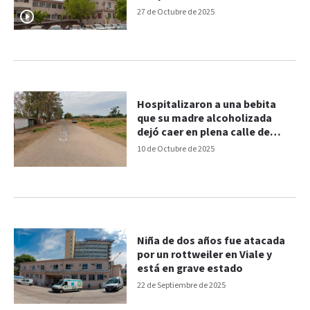
27 de Octubre de 2025
Hospitalizaron a una bebita
que su madre alcoholizada
dejó caer en plena calle de
Paraná
10 de Octubre de 2025
Niña de dos años fue atacada
por un rottweiler en Viale y
está en grave estado
22 de Septiembre de 2025