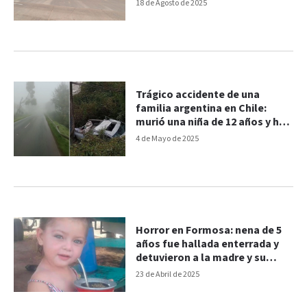
18 de Agosto de 2025
Trágico accidente de una
familia argentina en Chile:
murió una niña de 12 años y hay
tres heridos
4 de Mayo de 2025
Horror en Formosa: nena de 5
años fue hallada enterrada y
detuvieron a la madre y su
pareja
23 de Abril de 2025