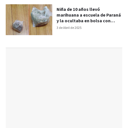
Niña de 10 años llevó
marihuana a escuela de Paraná
y la ocultaba en bolsa con
yerba mate
3 de Abril de 2025