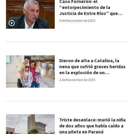
Caso Fornerón: el
“entorpecimiento de la
Justicia de Entre Ríos” que
avaló la adopción ilegal y
4 de Noviembre de 2025
mereció reprimenda de la CIDH
Dieron de alta a Catalina, la
nena que sufrió graves heridas
en la explosión de un
experimento en Buenos Aires
2 de Noviembre de 2025
Triste desenlace: murió la niña
de dos años que había caído a
una pileta en Paraná