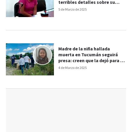
terribles detalles sobre su
fallecimiento
5 de Marzo de 2025
Madre de la niña hallada
muerta en Tucumán seguirá
presa: creen que la dejó para ir
al corso
4 de Marzo de 2025