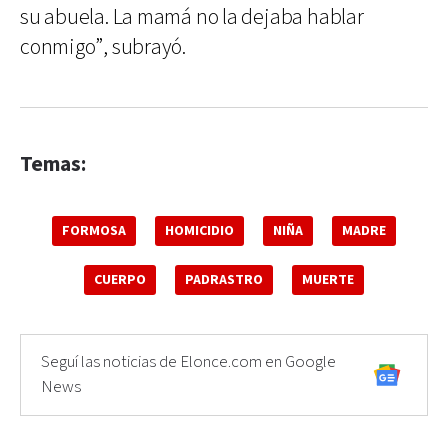
su abuela. La mamá no la dejaba hablar
conmigo”, subrayó.
Temas:
FORMOSA
HOMICIDIO
NIÑA
MADRE
CUERPO
PADRASTRO
MUERTE
Seguí las noticias de Elonce.com en Google
News