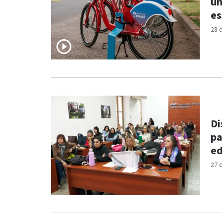
un
es
28 
Di
pa
ed
27 