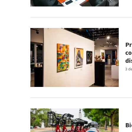
Pr
co
di
3 d
Bi