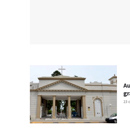
Au
gr
23 