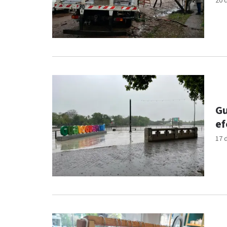
20 
Gu
ef
17 