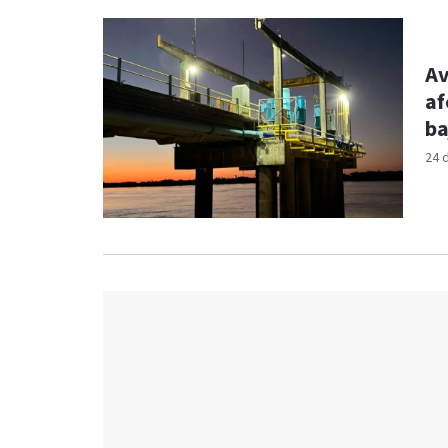
Av
af
ba
24 