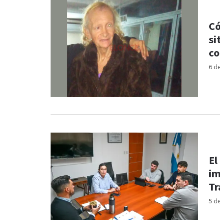
Có
si
co
6 d
El
im
Tr
5 d