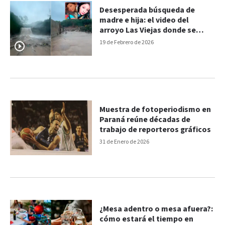
Desesperada búsqueda de
madre e hija: el video del
arroyo Las Viejas donde se
concentra el operativo
19 de Febrero de 2026
Muestra de fotoperiodismo en
Paraná reúne décadas de
trabajo de reporteros gráficos
31 de Enero de 2026
¿Mesa adentro o mesa afuera?:
cómo estará el tiempo en