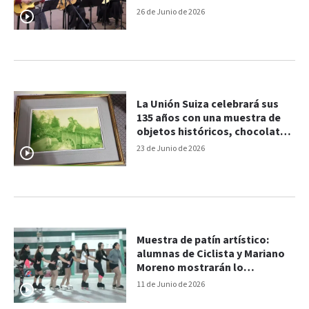
26 de Junio de 2026
La Unión Suiza celebrará sus
135 años con una muestra de
objetos históricos, chocolate y
gastronomía típica
23 de Junio de 2026
Muestra de patín artístico:
alumnas de Ciclista y Mariano
Moreno mostrarán lo
aprendido
11 de Junio de 2026