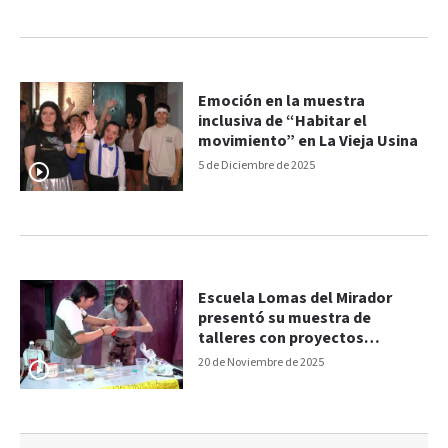
Emoción en la muestra
inclusiva de “Habitar el
movimiento” en La Vieja Usina
5 de Diciembre de 2025
Escuela Lomas del Mirador
presentó su muestra de
talleres con proyectos
innovadores
20 de Noviembre de 2025