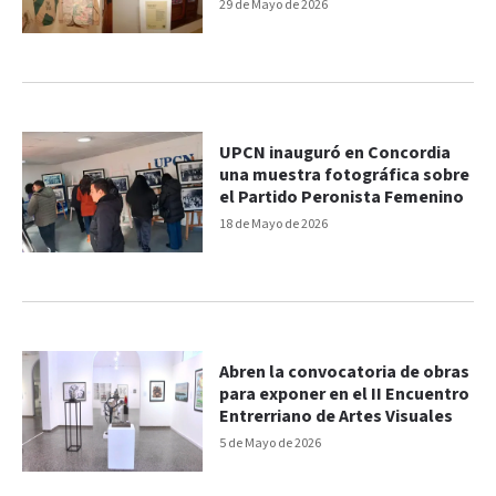
creatividad en Casa de la
29 de Mayo de 2026
Cultura
UPCN inauguró en Concordia
una muestra fotográfica sobre
el Partido Peronista Femenino
18 de Mayo de 2026
Abren la convocatoria de obras
para exponer en el II Encuentro
Entrerriano de Artes Visuales
5 de Mayo de 2026