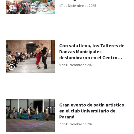
moda circular
17 de Diciembre de 2025
Con sala llena, los Talleres de
Danzas Municipales
deslumbraron en el Centro
Cultural Juan L. Ortiz
9 de Diciembre de 2025
Gran evento de patín artístico
en el club Universitario de
Paraná
7 de Diciembre de 2025