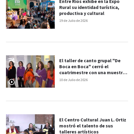
Entre Ríos exhibe en la Expo
Rural su identidad turística,
productiva y cultural
19 de Julio de 2026
El taller de canto grupal "De
Boca en Boca" cerró el
cuatrimestre con una muestra
en Casa Grande
10 de Julio de 2026
El Centro Cultural Juan L. Ortiz
mostró el talento de sus
talleres artísticos