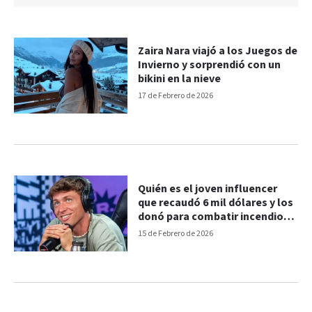
Zaira Nara viajó a los Juegos de
Invierno y sorprendió con un
bikini en la nieve
17 de Febrero de 2026
Quién es el joven influencer
que recaudó 6 mil dólares y los
donó para combatir incendios
en la Patagonia
15 de Febrero de 2026