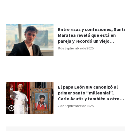
Entre risas y confesiones, Santi
Maratea reveló que está en
pareja y recordó un viejo
romance
8 de Septiembre de 2025
El papa León XIV canonizó al
primer santo “millennial”,
Carlo Acutis y también a otro
laico
7 de Septiembre de 2025