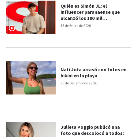
Quién es Simón JL: el
influencer paranaense que
alcanzó los 100 mil
suscriptores en YouTube
16 de Enero de 2026
Nati Jota arrasó con fotos en
bikini en la playa
30 de Diciembre de 2025
Julieta Poggio publicó una
foto que descolocó a todos: