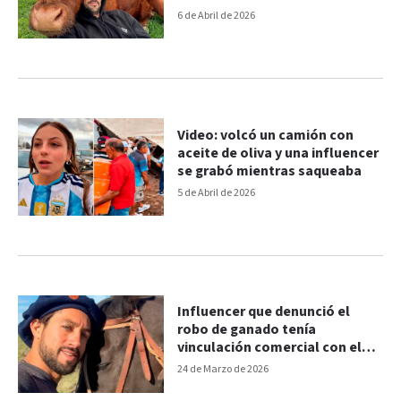
6 de Abril de 2026
Video: volcó un camión con
aceite de oliva y una influencer
se grabó mientras saqueaba
5 de Abril de 2026
Influencer que denunció el
robo de ganado tenía
vinculación comercial con el
acusado
24 de Marzo de 2026