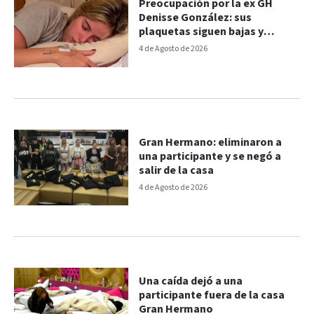
Preocupación por la ex GH
Denisse González: sus
plaquetas siguen bajas y
evalúan estudio de médula
4 de Agosto de 2026
ósea
Gran Hermano: eliminaron a
una participante y se negó a
salir de la casa
4 de Agosto de 2026
Una caída dejó a una
participante fuera de la casa
Gran Hermano