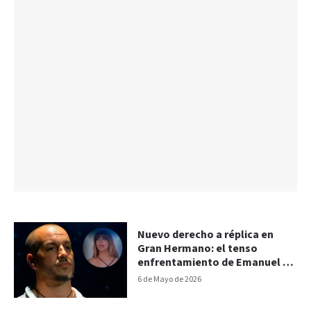
Nuevo derecho a réplica en
Gran Hermano: el tenso
enfrentamiento de Emanuel y
Solange
6 de Mayo de 2026