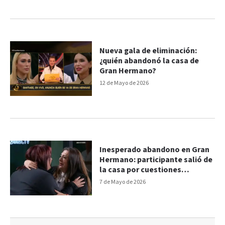
Nueva gala de eliminación:
¿quién abandonó la casa de
Gran Hermano?
12 de Mayo de 2026
Inesperado abandono en Gran
Hermano: participante salió de
la casa por cuestiones
familiares
7 de Mayo de 2026