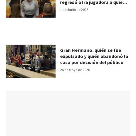
regresó otra jugadora a quien
habían expulsado
1 de Junio de 2026
Gran Hermano: quién se fue
expulsado y quién abandonó la
casa por decisión del público
26 de Mayo de 2026