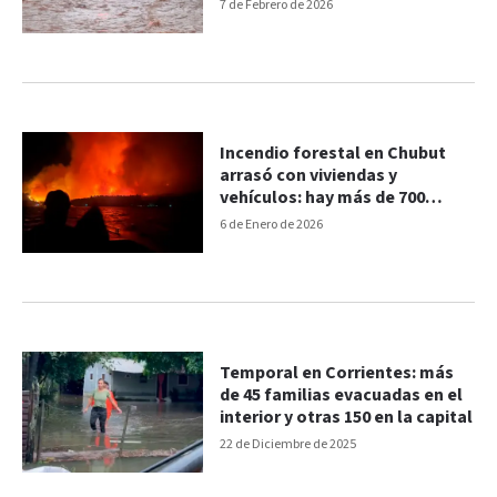
7 de Febrero de 2026
Incendio forestal en Chubut
arrasó con viviendas y
vehículos: hay más de 700
evacuados
6 de Enero de 2026
Temporal en Corrientes: más
de 45 familias evacuadas en el
interior y otras 150 en la capital
22 de Diciembre de 2025