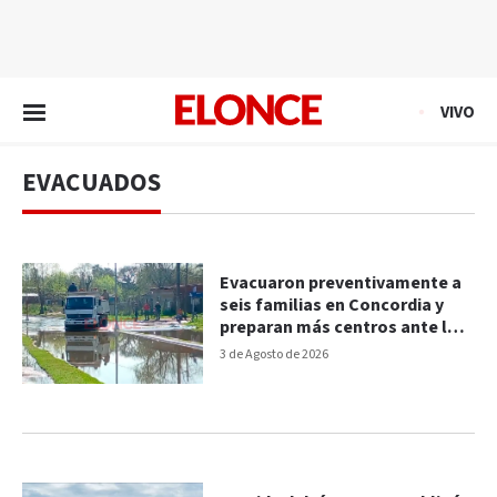
EN VIVO
VIVO
EVACUADOS
Evacuaron preventivamente a
seis familias en Concordia y
preparan más centros ante la
crecida del río
3 de Agosto de 2026