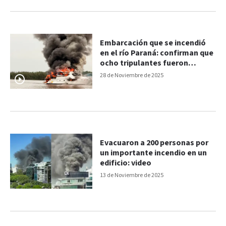
Embarcación que se incendió
en el río Paraná: confirman que
ocho tripulantes fueron
rescatados sin lesiones
28 de Noviembre de 2025
Evacuaron a 200 personas por
un importante incendio en un
edificio: video
13 de Noviembre de 2025