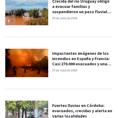
Crecida del río Uruguay obligó
a evacuar familias y
suspendieron un paso fluvial
en Corrientes
30 de Julio de 2026
Impactantes imágenes de los
incendios en España y Francia:
Casi 270.000 evacuados y una
víctima fatal
25 de Julio de 2026
Fuertes lluvias en Córdoba:
evacuados, crecidas y alerta en
varias localidades