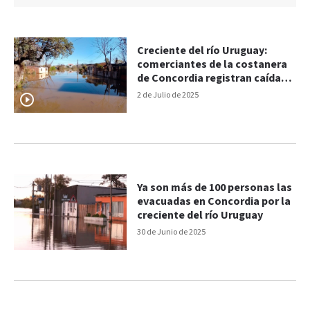
Creciente del río Uruguay:
comerciantes de la costanera
de Concordia registran caídas
del 80% en las ventas
2 de Julio de 2025
Ya son más de 100 personas las
evacuadas en Concordia por la
creciente del río Uruguay
30 de Junio de 2025