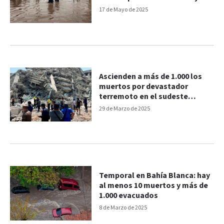
rutas cortadas
17 de Mayo de 2025
Ascienden a más de 1.000 los
muertos por devastador
terremoto en el sudeste
asiático
29 de Marzo de 2025
Temporal en Bahía Blanca: hay
al menos 10 muertos y más de
1.000 evacuados
8 de Marzo de 2025