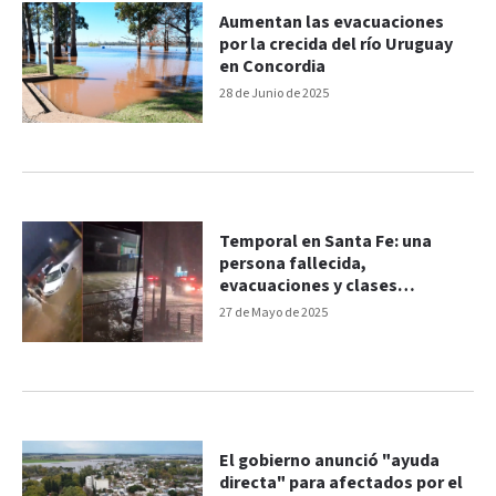
Aumentan las evacuaciones
por la crecida del río Uruguay
en Concordia
28 de Junio de 2025
Temporal en Santa Fe: una
persona fallecida,
evacuaciones y clases
suspendidas
27 de Mayo de 2025
El gobierno anunció "ayuda
directa" para afectados por el