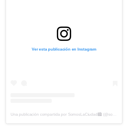
Ver esta publicación en Instagram
Una publicación compartida por SomosLaCiudad🏙️ (@somoslaciudadparana)