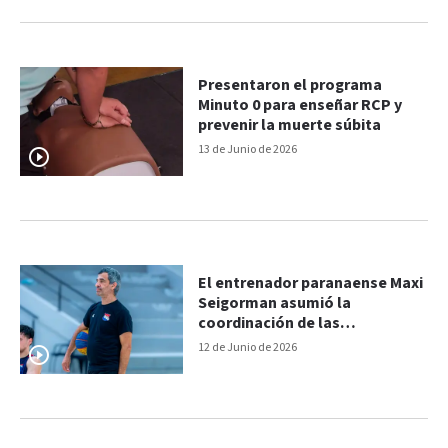
Presentaron el programa
Minuto 0 para enseñar RCP y
prevenir la muerte súbita
13 de Junio de 2026
El entrenador paranaense Maxi
Seigorman asumió la
coordinación de las
selecciones de básquet de
12 de Junio de 2026
Paraguay