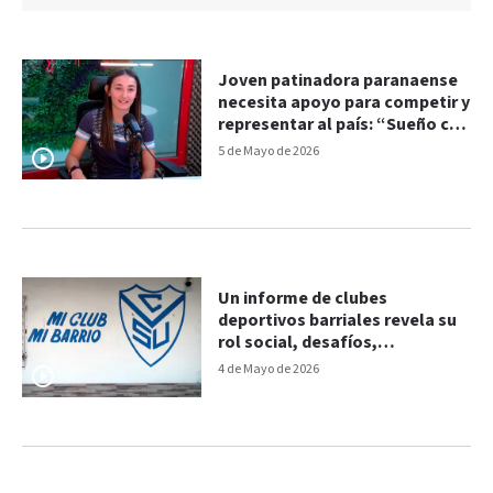
Joven patinadora paranaense
necesita apoyo para competir y
representar al país: “Sueño con
el Mundial”
5 de Mayo de 2026
Un informe de clubes
deportivos barriales revela su
rol social, desafíos,
dificultades y abre una
4 de Mayo de 2026
segunda etapa