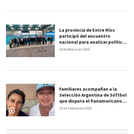
La provincia de Entre Ríos
participó del encuentro
nacional para analizar políticas
deportivas
18 de Marzo de 2026
Familiares acompañan a la
Selección Argentina de Sóftbol
que disputa el Panamericano
en Colombia
25 de Febrero de 2026