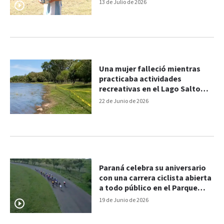
penales
13 de Julio de 2026
Una mujer falleció mientras
practicaba actividades
recreativas en el Lago Salto
Grande
22 de Junio de 2026
Paraná celebra su aniversario
con una carrera ciclista abierta
a todo público en el Parque
Varisco
19 de Junio de 2026