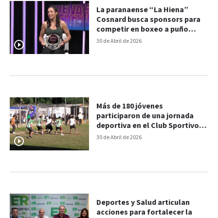
La paranaense “La Hiena”
Cosnard busca sponsors para
competir en boxeo a puño
limpio en Uruguay
30 de Abril de 2026
Más de 180 jóvenes
participaron de una jornada
deportiva en el Club Sportivo
Urquiza de Paraná
30 de Abril de 2026
Deportes y Salud articulan
acciones para fortalecer la