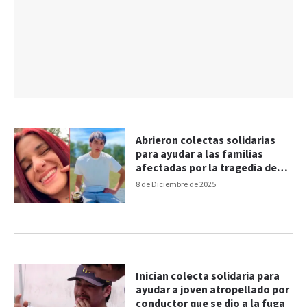
Abrieron colectas solidarias
para ayudar a las familias
afectadas por la tragedia de
Ruta 32
8 de Diciembre de 2025
Inician colecta solidaria para
ayudar a joven atropellado por
conductor que se dio a la fuga