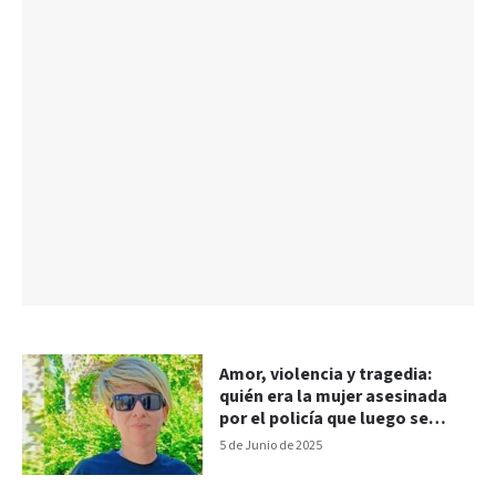
Amor, violencia y tragedia:
quién era la mujer asesinada
por el policía que luego se
atrincheró y se quitó la vida
5 de Junio de 2025