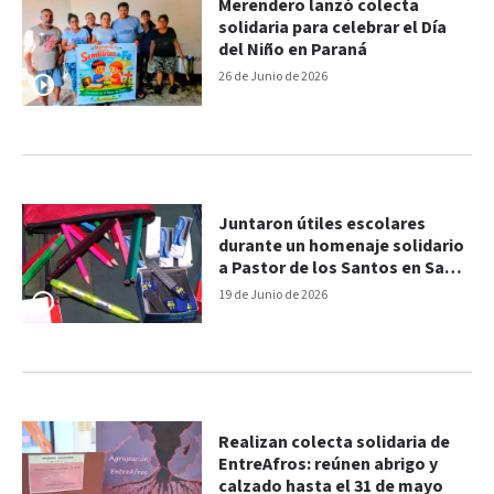
Merendero lanzó colecta
solidaria para celebrar el Día
del Niño en Paraná
26 de Junio de 2026
Juntaron útiles escolares
durante un homenaje solidario
a Pastor de los Santos en San
Agustín
19 de Junio de 2026
Realizan colecta solidaria de
EntreAfros: reúnen abrigo y
calzado hasta el 31 de mayo