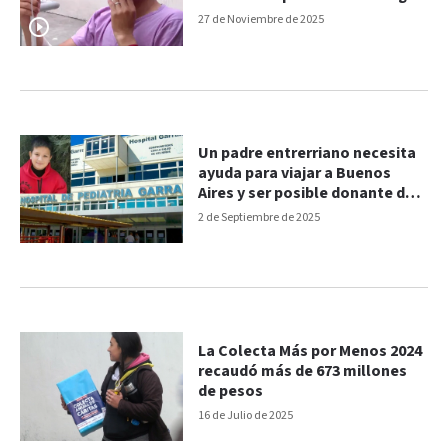
27 de Noviembre de 2025
Un padre entrerriano necesita
ayuda para viajar a Buenos
Aires y ser posible donante de
médula para su hijo
2 de Septiembre de 2025
La Colecta Más por Menos 2024
recaudó más de 673 millones
de pesos
16 de Julio de 2025