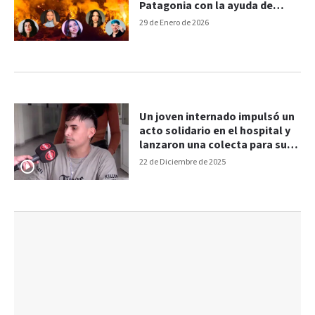
Patagonia con la ayuda de
Cazzu y otros artistas
29 de Enero de 2026
Un joven internado impulsó un
acto solidario en el hospital y
lanzaron una colecta para su
operación
22 de Diciembre de 2025