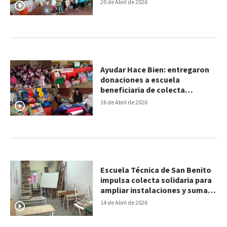
colecta solidaria
20 de Abril de 2026
Ayudar Hace Bien: entregaron
donaciones a escuela
beneficiaria de colecta
solidaria
16 de Abril de 2026
Escuela Técnica de San Benito
impulsa colecta solidaria para
ampliar instalaciones y sumar
espacios
14 de Abril de 2026