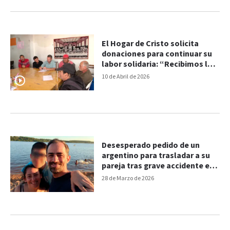
El Hogar de Cristo solicita
donaciones para continuar su
labor solidaria: “Recibimos la
vida como viene”
10 de Abril de 2026
Desesperado pedido de un
argentino para trasladar a su
pareja tras grave accidente en
Brasil
28 de Marzo de 2026