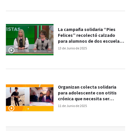
La campaña solidaria “Pies
Felices” recolectó calzado
para alumnos de dos escuelas
de Paraná
13 de Junio de 2025
Organizan colecta solidaria
para adolescente con otitis
crónica que necesita ser
operado
11 de Junio de 2025