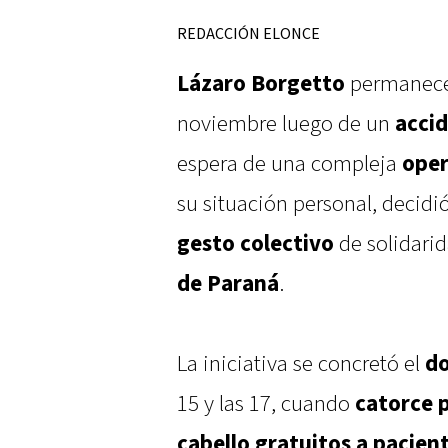
REDACCIÓN ELONCE
Lázaro Borgetto
permanece 
noviembre luego de un
accid
espera de una compleja
oper
su situación personal, decidi
gesto colectivo
de solidari
de Paraná
.
La iniciativa se concretó el
do
15 y las 17, cuando
catorce 
cabello gratuitos a pacient