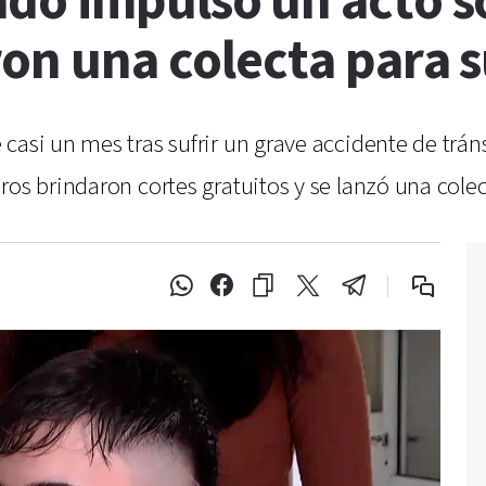
do impulsó un acto so
ron una colecta para 
casi un mes tras sufrir un grave accidente de trá
eros brindaron cortes gratuitos y se lanzó una col