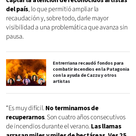
captar la atención de reconocidos artistas
del país
, lo que permitió ampliar la
recaudación y, sobre todo, darle mayor
visibilidad a una problemática que avanza sin
pausa.
Entrerriana recaudó fondos para
combatir incendios en la Patagonia
con la ayuda de Cazzu y otros
artistas
“Es muy difícil.
No
terminamos de
recuperarnos
. Son cuatro años consecutivos
de incendios durante el verano.
Las llamas
arrasan miles
y miles
de hectáreas.
Ves 25