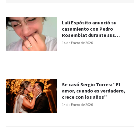
Lali Espósito anunció su
casamiento con Pedro
Rosemblat durante sus
vacaciones
14 de Enero de 2026
Se casó Sergio Torres: “El
amor, cuando es verdadero,
crece con los años”
14 de Enero de 2026