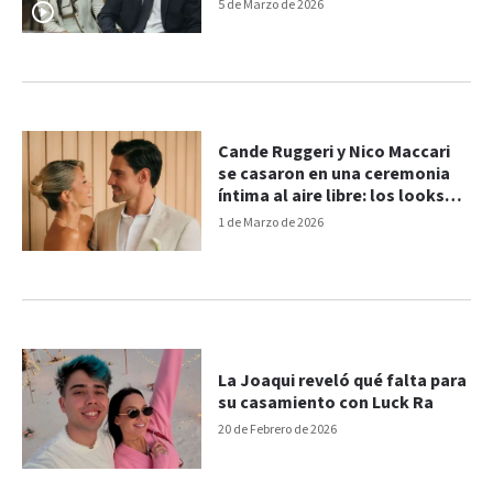
5 de Marzo de 2026
Cande Ruggeri y Nico Maccari
se casaron en una ceremonia
íntima al aire libre: los looks
elegidos
1 de Marzo de 2026
La Joaqui reveló qué falta para
su casamiento con Luck Ra
20 de Febrero de 2026