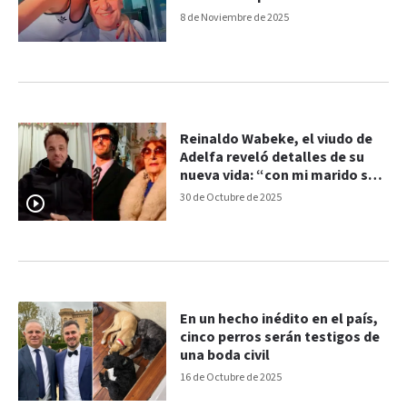
8 de Noviembre de 2025
Reinaldo Wabeke, el viudo de
Adelfa reveló detalles de su
nueva vida: “con mi marido soy
feliz”
30 de Octubre de 2025
En un hecho inédito en el país,
cinco perros serán testigos de
una boda civil
16 de Octubre de 2025