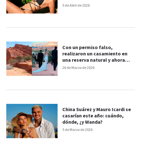
gente me juzga"
5 de Abril de 2026
Con un permiso falso,
realizaron un casamiento en
una reserva natural y ahora
serán investigados
26 de Marzo de 2026
China Suárez y Mauro Icardi se
casarían este año: cuándo,
dónde, ¿y Wanda?
5 de Marzo de 2026