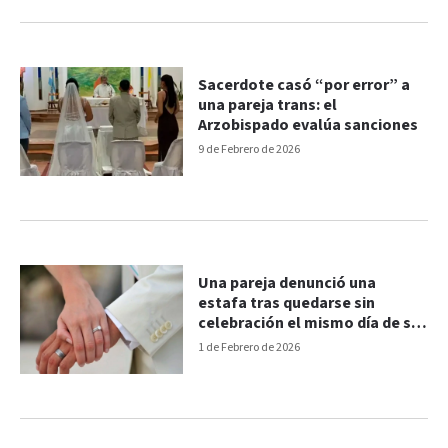
Sacerdote casó “por error” a
una pareja trans: el
Arzobispado evalúa sanciones
9 de Febrero de 2026
Una pareja denunció una
estafa tras quedarse sin
celebración el mismo día de su
boda en Paraná
1 de Febrero de 2026