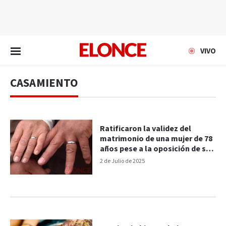
EN VIVO
VIVO
CASAMIENTO
Ratificaron la validez del
matrimonio de una mujer de 78
años pese a la oposición de sus
hijos
2 de Julio de 2025