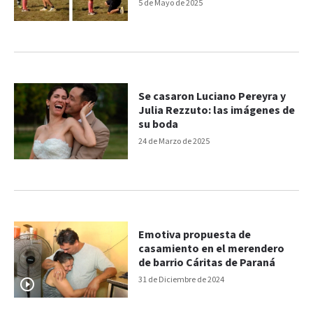
una competencia
5 de Mayo de 2025
Se casaron Luciano Pereyra y
Julia Rezzuto: las imágenes de
su boda
24 de Marzo de 2025
Emotiva propuesta de
casamiento en el merendero
de barrio Cáritas de Paraná
31 de Diciembre de 2024