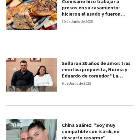
Comisario hizo trabajar a
presos en su casamiento:
hicieron el asado y fueron
mozos
30 de Junio de 2025
Sellaron 30 años de amor: tras
emotiva propuesta, Norma y
Eduardo de comedor “La
Nelly” se casaron
6 de Junio de 2025
China Suárez: “Soy muy
compatible con Icardi; no
descarto casarme"