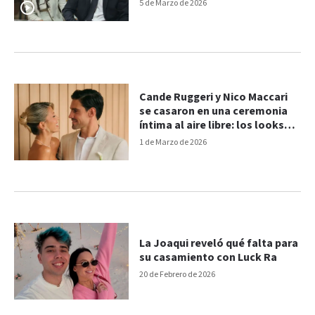
5 de Marzo de 2026
Cande Ruggeri y Nico Maccari
se casaron en una ceremonia
íntima al aire libre: los looks
elegidos
1 de Marzo de 2026
La Joaqui reveló qué falta para
su casamiento con Luck Ra
20 de Febrero de 2026