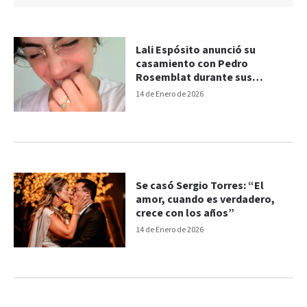
Lali Espósito anunció su
casamiento con Pedro
Rosemblat durante sus
vacaciones
14 de Enero de 2026
Se casó Sergio Torres: “El
amor, cuando es verdadero,
crece con los años”
14 de Enero de 2026