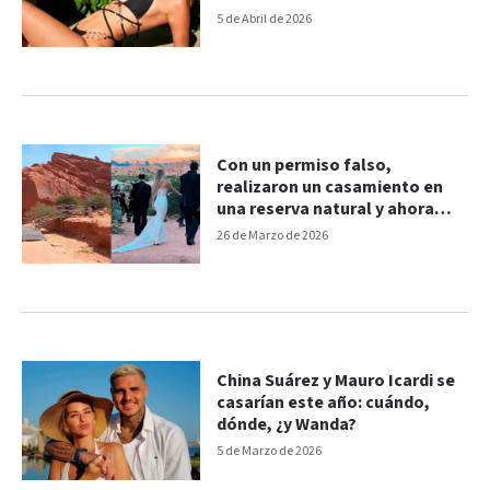
gente me juzga"
5 de Abril de 2026
Con un permiso falso,
realizaron un casamiento en
una reserva natural y ahora
serán investigados
26 de Marzo de 2026
China Suárez y Mauro Icardi se
casarían este año: cuándo,
dónde, ¿y Wanda?
5 de Marzo de 2026