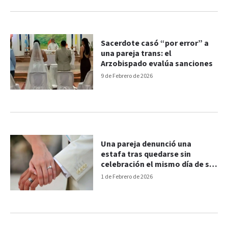
Sacerdote casó “por error” a
una pareja trans: el
Arzobispado evalúa sanciones
9 de Febrero de 2026
Una pareja denunció una
estafa tras quedarse sin
celebración el mismo día de su
boda en Paraná
1 de Febrero de 2026