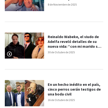
8 de Noviembre de 2025
Reinaldo Wabeke, el viudo de
Adelfa reveló detalles de su
nueva vida: “con mi marido soy
feliz”
30 de Octubre de 2025
En un hecho inédito en el país,
cinco perros serán testigos de
una boda civil
16 de Octubre de 2025