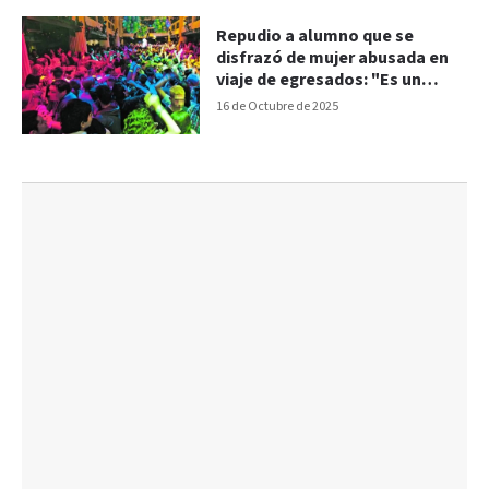
Repudio a alumno que se
disfrazó de mujer abusada en
viaje de egresados: "Es un
atentado"
16 de Octubre de 2025