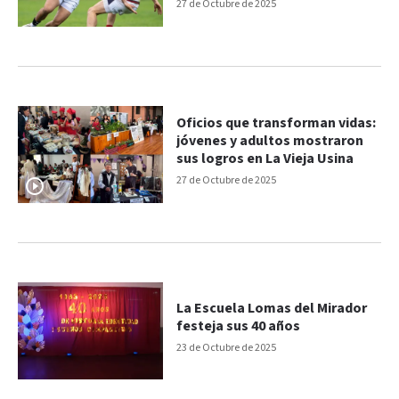
Litoral
27 de Octubre de 2025
Oficios que transforman vidas:
jóvenes y adultos mostraron
sus logros en La Vieja Usina
27 de Octubre de 2025
La Escuela Lomas del Mirador
festeja sus 40 años
23 de Octubre de 2025