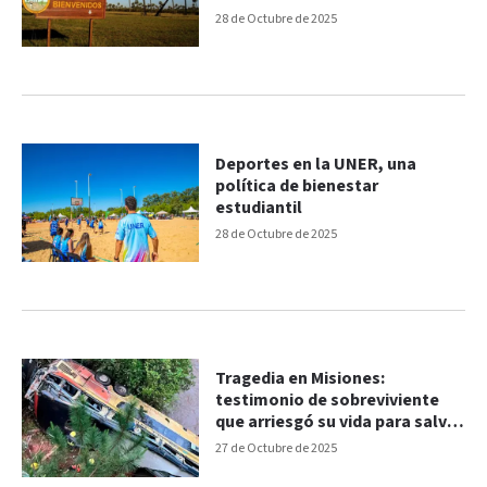
28 de Octubre de 2025
Deportes en la UNER, una
política de bienestar
estudiantil
28 de Octubre de 2025
Tragedia en Misiones:
testimonio de sobreviviente
que arriesgó su vida para salvar
a otro pasajero
27 de Octubre de 2025