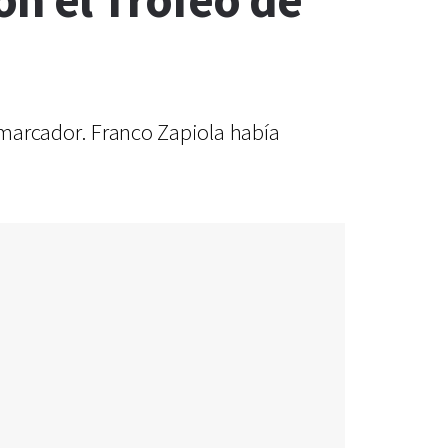
on el Trofeo de
l marcador. Franco Zapiola había