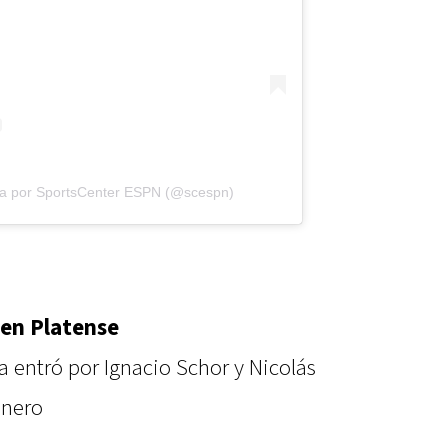
da por SportsCenter ESPN (@scespn)
 en Platense
 entró por Ignacio Schor y Nicolás
inero