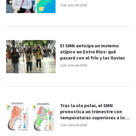
afectadas
5 de Julio de 2026
El SMN anticipa un invierno
atípico en Entre Ríos: qué
pasará con el frío y las lluvias
3 de Julio de 2026
Tras la ola polar, el SMN
pronostica un trimestre con
temperaturas superiores a lo
normal
1 de Julio de 2026