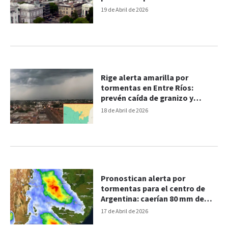
en Entre Ríos
19 de Abril de 2026
Rige alerta amarilla por
tormentas en Entre Ríos:
prevén caída de granizo y
ráfagas de viento de hasta 70
18 de Abril de 2026
km/h
Pronostican alerta por
tormentas para el centro de
Argentina: caerían 80 mm de
lluvia
17 de Abril de 2026