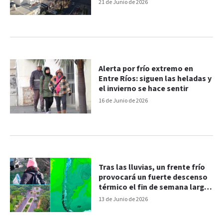
21 de Junio de 2026
Alerta por frío extremo en
Entre Ríos: siguen las heladas y
el invierno se hace sentir
16 de Junio de 2026
Tras las lluvias, un frente frío
provocará un fuerte descenso
térmico el fin de semana largo:
probabilidad de heladas
13 de Junio de 2026