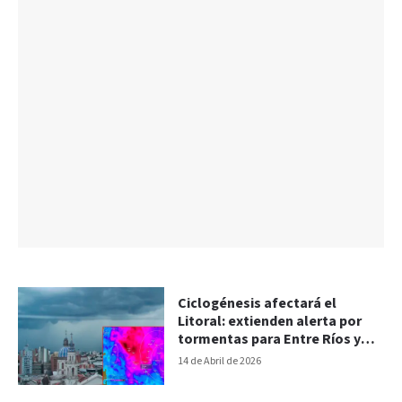
Ciclogénesis afectará el
Litoral: extienden alerta por
tormentas para Entre Ríos y
otras provincias
14 de Abril de 2026