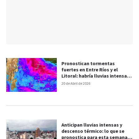
Pronostican tormentas
fuertes en Entre Ríos y el
Litoral: habría lluvias intensas
y cambio térmico
20 de Abril de 2026
Anticipan lluvias intensas y
descenso térmico: lo que se
pronostica para esta semana