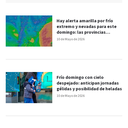
Hay alerta amarilla por frío
extremo y nevadas para este
domingo: las provincias
afectadas
10 de Mayo de 2026
Frío domingo con cielo
despejado: anticipan jornadas
gélidas y posibilidad de heladas
10 de Mayo de 2026