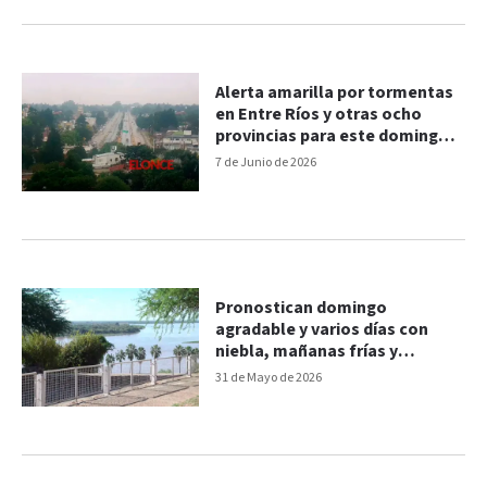
Alerta amarilla por tormentas
en Entre Ríos y otras ocho
provincias para este domingo:
las zonas afectadas
7 de Junio de 2026
Pronostican domingo
agradable y varios días con
niebla, mañanas frías y
máximas de hasta 22 grados
31 de Mayo de 2026