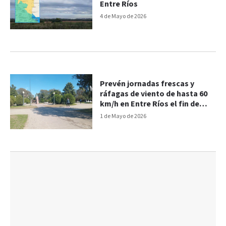
Entre Ríos
4 de Mayo de 2026
Prevén jornadas frescas y
ráfagas de viento de hasta 60
km/h en Entre Ríos el fin de
semana
1 de Mayo de 2026