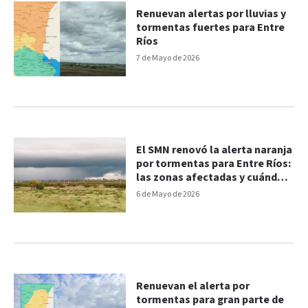
Renuevan alertas por lluvias y
tormentas fuertes para Entre
Ríos
7 de Mayo de 2026
El SMN renovó la alerta naranja
por tormentas para Entre Ríos:
las zonas afectadas y cuándo
llegarían
6 de Mayo de 2026
Renuevan el alerta por
tormentas para gran parte de