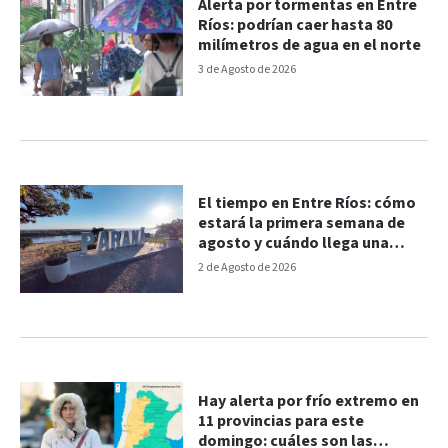
Alerta por tormentas en Entre
Ríos: podrían caer hasta 80
milímetros de agua en el norte
3 de Agosto de 2026
El tiempo en Entre Ríos: cómo
estará la primera semana de
agosto y cuándo llega una
fuerte irrupción de aire frío
2 de Agosto de 2026
Hay alerta por frío extremo en
11 provincias para este
domingo: cuáles son las