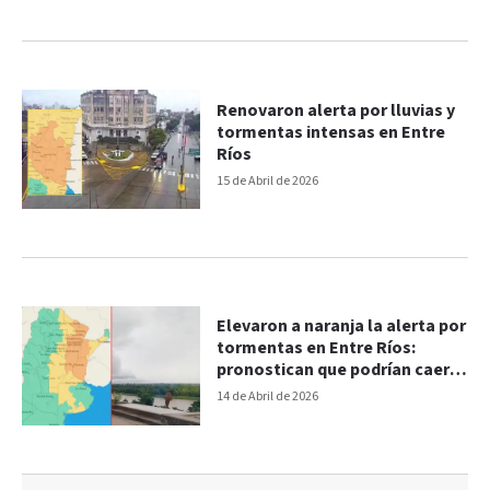
Renovaron alerta por lluvias y
tormentas intensas en Entre
Ríos
15 de Abril de 2026
Elevaron a naranja la alerta por
tormentas en Entre Ríos:
pronostican que podrían caer
180 mm de lluvia
14 de Abril de 2026