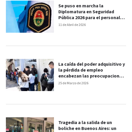
Se puso en marcha la
Diplomatura en Seguridad
Pública 2026 para el personal
policial
11 de Abril de 2026
La caída del poder adquisitivo y
la pérdida de empleo
encabezan las preocupaciones
de los argentinos
25 de Marzo de 2026
Tragedia a la salida de un
boliche en Buenos Aires: un