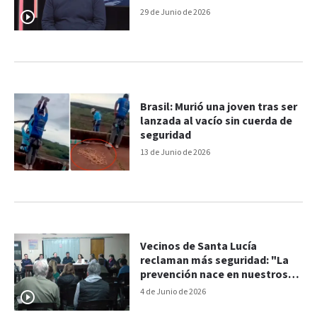
provincias"
29 de Junio de 2026
Brasil: Murió una joven tras ser
lanzada al vacío sin cuerda de
seguridad
13 de Junio de 2026
Vecinos de Santa Lucía
reclaman más seguridad: "La
prevención nace en nuestros
hogares", dijo comisario
4 de Junio de 2026