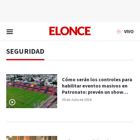
EN VIVO
VIVO
SEGURIDAD
Cómo serán los controles para
habilitar eventos masivos en
Patronato: prevén un show
antes de fin de año
30 de Julio de 2026