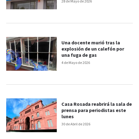
consultas
28 de Mayo de 2026
Una docente murió tras la
explosión de un calefón por
una fuga de gas
4 de Mayo de 2026
Casa Rosada reabrirá la sala de
prensa para periodistas este
lunes
30 de Abril de 2026