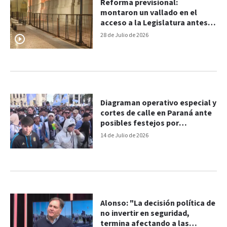
Reforma previsional:
montaron un vallado en el
acceso a la Legislatura antes
del debate en Diputados
28 de Julio de 2026
Diagraman operativo especial y
cortes de calle en Paraná ante
posibles festejos por
Argentina
14 de Julio de 2026
Alonso: "La decisión política de
no invertir en seguridad,
termina afectando a las