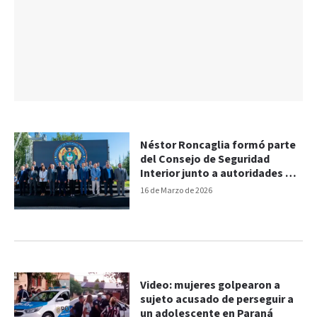
Néstor Roncaglia formó parte
del Consejo de Seguridad
Interior junto a autoridades de
todo el país
16 de Marzo de 2026
Video: mujeres golpearon a
sujeto acusado de perseguir a
un adolescente en Paraná