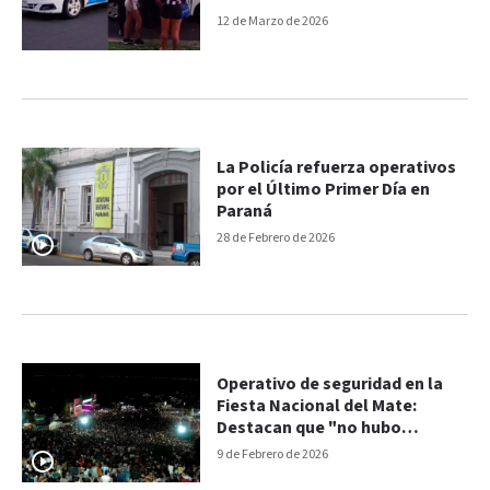
12 de Marzo de 2026
La Policía refuerza operativos
por el Último Primer Día en
Paraná
28 de Febrero de 2026
Operativo de seguridad en la
Fiesta Nacional del Mate:
Destacan que "no hubo
incidentes ni problemas"
9 de Febrero de 2026