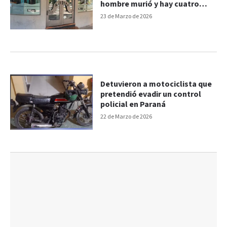
hombre murió y hay cuatro
seguridad detenidos
23 de Marzo de 2026
Detuvieron a motociclista que
pretendió evadir un control
policial en Paraná
22 de Marzo de 2026