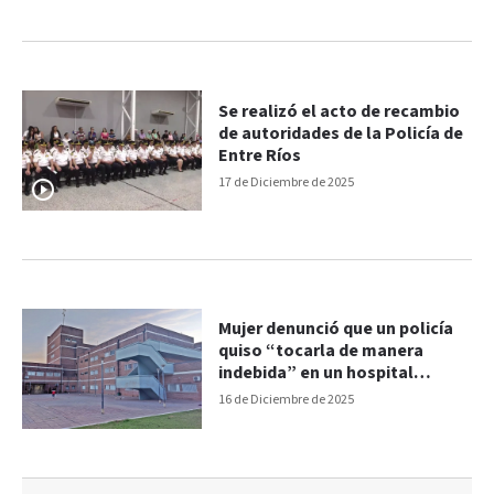
Se realizó el acto de recambio
de autoridades de la Policía de
Entre Ríos
17 de Diciembre de 2025
Mujer denunció que un policía
quiso “tocarla de manera
indebida” en un hospital
entrerriano
16 de Diciembre de 2025