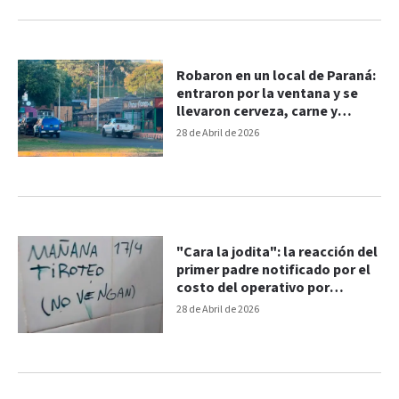
Robaron en un local de Paraná:
entraron por la ventana y se
llevaron cerveza, carne y
dinero
28 de Abril de 2026
"Cara la jodita": la reacción del
primer padre notificado por el
costo del operativo por
amenaza de tiroteo a escuela
28 de Abril de 2026