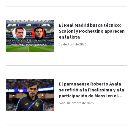
El Real Madrid busca técnico:
Scaloni y Pochettino aparecen
en la lista
18 de Abril de 2026
El paranaense Roberto Ayala
se refirió a la Finalissima y a la
participación de Messi en el
Mundial: “Dependerá de él”
5 de Diciembre de 2025