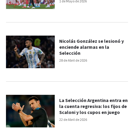
Mundial
1 de Mayo de 2026
Nicolás González se lesionó y
enciende alarmas en la
Selección
28 de Abril de 2026
La Selección Argentina entra en
la cuenta regresiva: los fijos de
Scaloni y los cupos en juego
22 de Abril de 2026