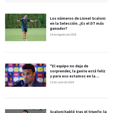
Los números de Lionel Scaloni
en la Selección. ¿Es el DT más
ganador?
19 de Agosto de 2024
"El equipo no deja de
sorprender, la gente está feliz
y para eso estamos en la
Selección"
15 de Julio de 2024
Scaloni habló tras el triunfo: la