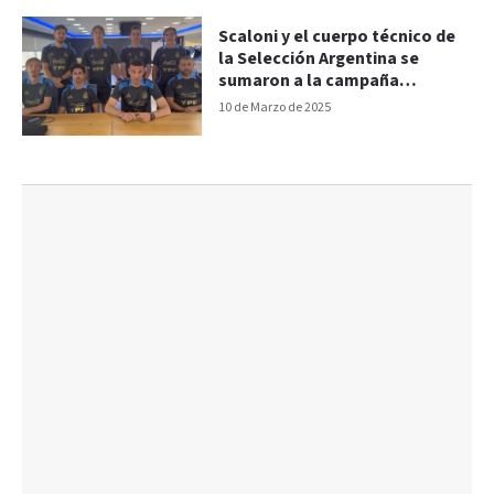
Scaloni y el cuerpo técnico de
la Selección Argentina se
sumaron a la campaña
solidaria por Bahía Blanca
10 de Marzo de 2025