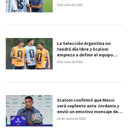
9 de Julio de 2026
La Selección Argentina no
tendrá día libre y Scaloni
empieza a definir el equipo
ante Suiza
8 de Julio de 2026
Scaloni confirmó que Messi
será suplente ante Jordania y
envió un emotivo mensaje de
apoyo a Venezuela
26 de Junio de 2026