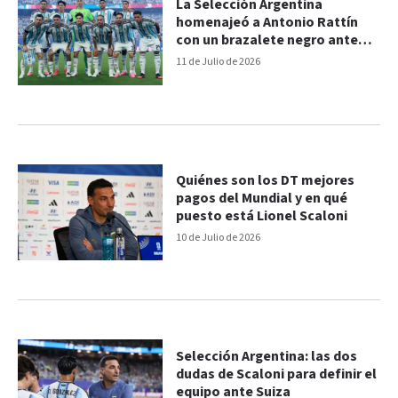
La Selección Argentina
homenajeó a Antonio Rattín
con un brazalete negro ante
Suiza en el Mundial
11 de Julio de 2026
Quiénes son los DT mejores
pagos del Mundial y en qué
puesto está Lionel Scaloni
10 de Julio de 2026
Selección Argentina: las dos
dudas de Scaloni para definir el
equipo ante Suiza