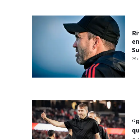
Ri
en
S
29 
“R
qu