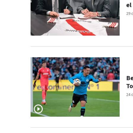
el
29 
Be
To
24 