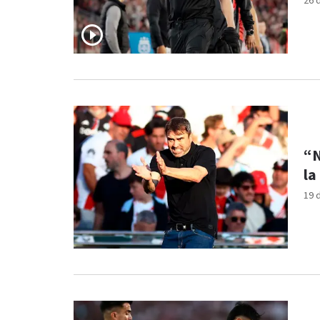
26 
“N
la
19 