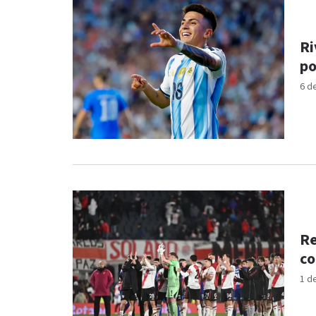
Ri
po
6 d
Re
co
1 d