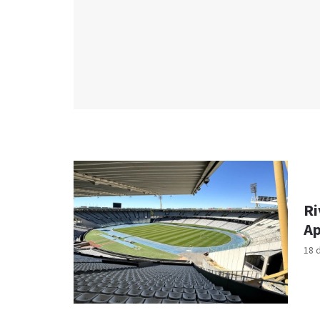
Ri
Ap
18 