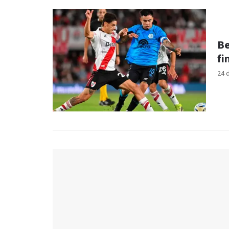
Be
fi
24 