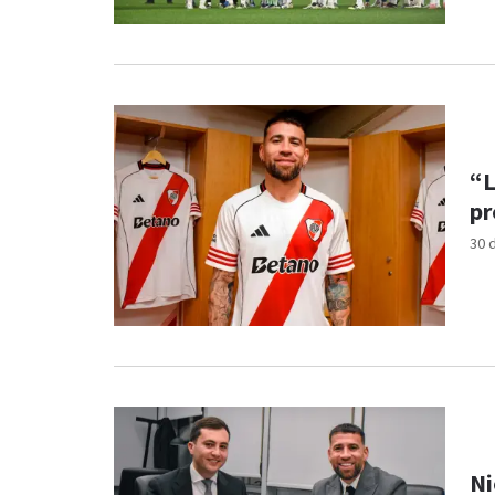
“L
pr
30 
Ni