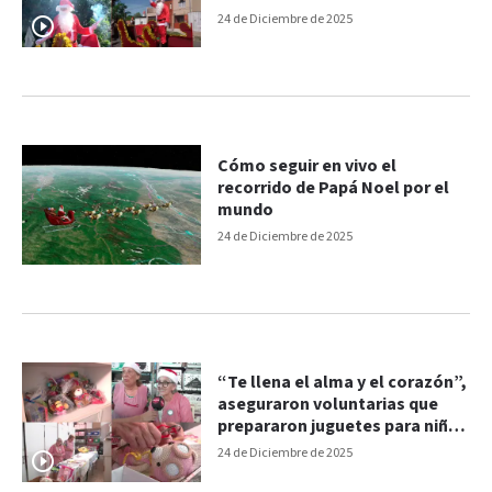
24 de Diciembre de 2025
Cómo seguir en vivo el
recorrido de Papá Noel por el
mundo
24 de Diciembre de 2025
“Te llena el alma y el corazón”,
aseguraron voluntarias que
prepararon juguetes para niños
internados
24 de Diciembre de 2025