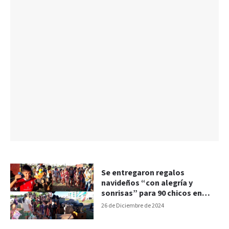
Se entregaron regalos
navideños “con alegría y
sonrisas” para 90 chicos en
barrio Las Piedras
26 de Diciembre de 2024