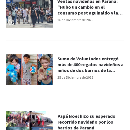
Ventas navideñas en Paraná:
"Hubo un cambio en el
consumo post aguinaldo y la
gente aprovechó descuentos"
26 de Diciembre de 2025
Suma de Voluntades entregó
más de 400 regalos navideños a
niños de dos barrios de la
ciudad
25 de Diciembre de 2025
Papá Noel hizo su esperado
recorrido navideño por los
barrios de Paraná