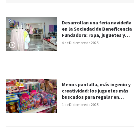
Desarrollan una feria navideña
en la Sociedad de Beneficencia
Fundadora: ropa, juguetes y
una buena causa
4 de Diciembre de 2025
Menos pantalla, más ingenio y
creatividad: los juguetes más
buscados para regalar en
Navidad
1 de Diciembre de 2025