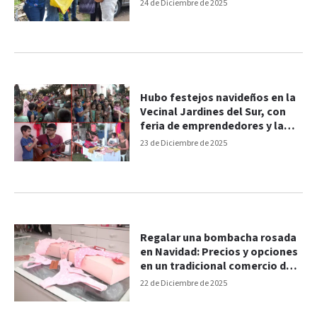
Paraná
24 de Diciembre de 2025
Hubo festejos navideños en la
Vecinal Jardines del Sur, con
feria de emprendedores y la
llegada de Papá Noel
23 de Diciembre de 2025
Regalar una bombacha rosada
en Navidad: Precios y opciones
en un tradicional comercio de
la peatonal
22 de Diciembre de 2025