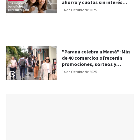
ahorro y cuotas sin interés
esta semana
14 de Octubre de 2025
"Paraná celebra a Mamá": Más
de 40 comercios ofrecerán
promociones, sorteos y
descuentos el jueves
14 de Octubre de 2025