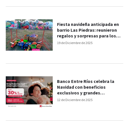
Fiesta navideña anticipada en
barrio Las Piedras: reunieron
regalos y sorpresas para los
chicos
19 de Diciembre de 2025
Banco Entre Ríos celebra la
Navidad con beneficios
exclusivos y grandes
promociones
12 de Diciembre de 2025