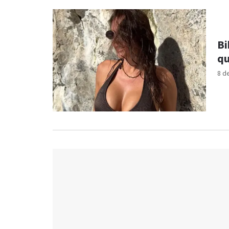
Bi
qu
8 d