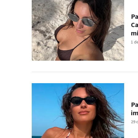
Pa
Ca
mi
1 d
Pa
im
29 