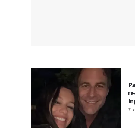
Pa
re
In
31 