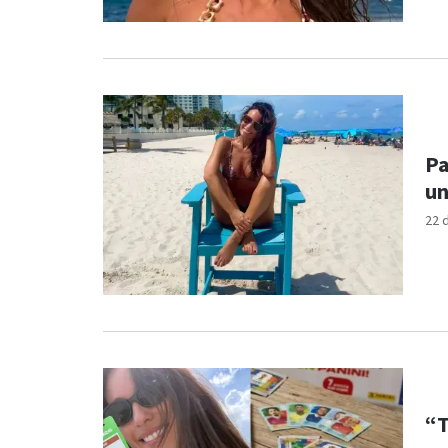
Pa
un
22 
“T