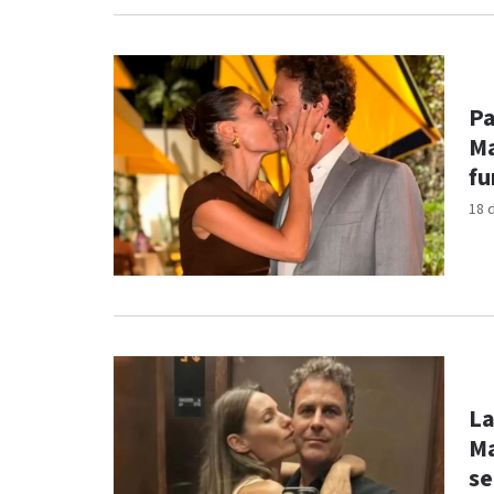
Pa
Ma
fu
18 
La
Ma
se