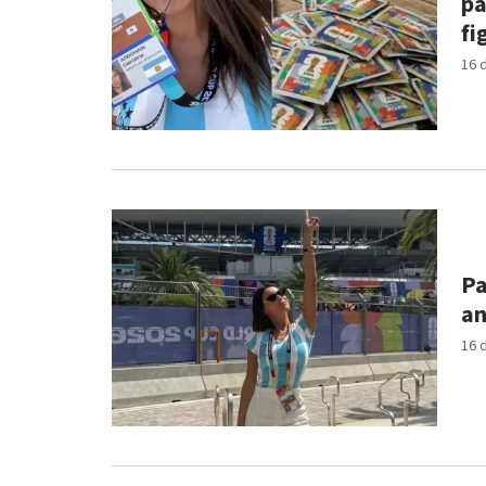
pa
fi
16 
Pa
an
16 