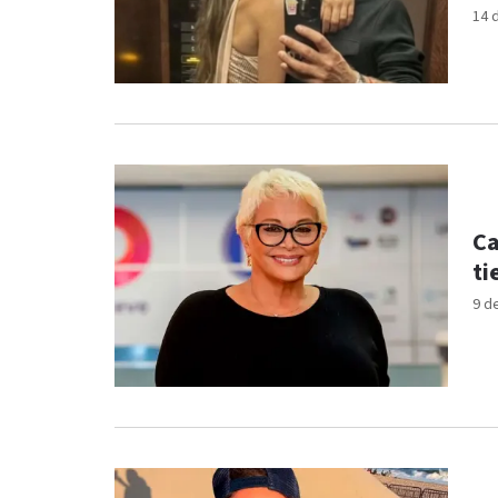
14 
Ca
ti
9 d