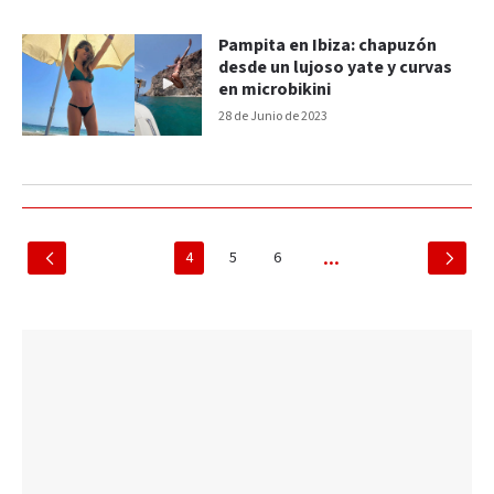
Pampita en Ibiza: chapuzón
desde un lujoso yate y curvas
en microbikini
28 de Junio de 2023
4
5
6