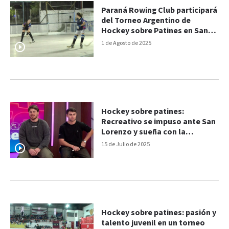
Paraná Rowing Club participará
del Torneo Argentino de
Hockey sobre Patines en San
Juan
1 de Agosto de 2025
Hockey sobre patines:
Recreativo se impuso ante San
Lorenzo y sueña con la
clasificación
15 de Julio de 2025
Hockey sobre patines: pasión y
talento juvenil en un torneo