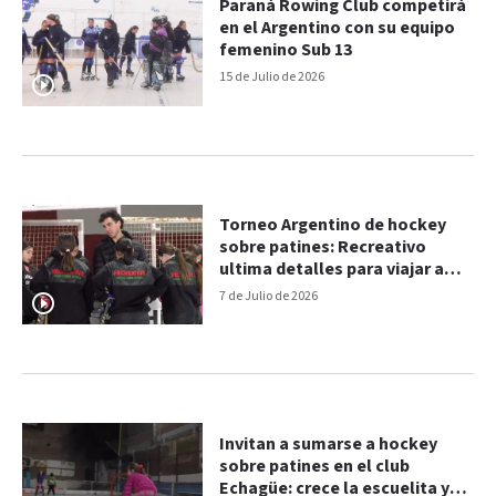
Paraná Rowing Club competirá
en el Argentino con su equipo
femenino Sub 13
15 de Julio de 2026
Torneo Argentino de hockey
sobre patines: Recreativo
ultima detalles para viajar a
Mendoza
7 de Julio de 2026
Invitan a sumarse a hockey
sobre patines en el club
Echagüe: crece la escuelita y