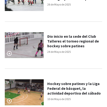
Argentino Juvenil Femenino
26 de Mayo de 2025
Dio inicio en la sede del Club
Talleres el torneo regional de
hockey sobre patines
24 de Mayo de 2025
Hockey sobre patines y la Liga
Federal de básquet, la
actividad deportiva del sábado
10 de Mayo de 2025