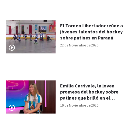
El Torneo Libertador reúne a
jóvenes talentos del hockey
sobre patines en Paraná
22 de Noviembre de 2025
Emilia Carrivale, la joven
promesa del hockey sobre
patines que brilló en el
Panamericano: "Estoy
19 de Noviembre de 2025
orgullosa"