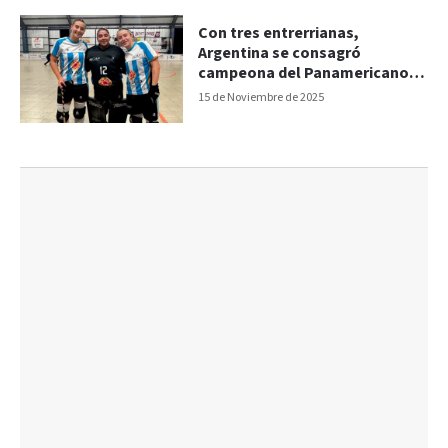
Con tres entrerrianas,
Argentina se consagró
campeona del Panamericano
de Selecciones de hockey
15 de Noviembre de 2025
sobre patines U19