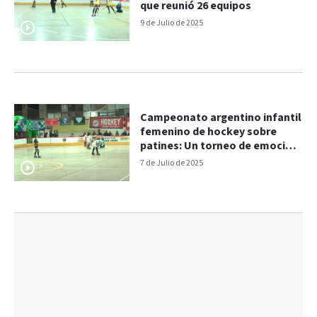
que reunió 26 equipos
9 de Julio de 2025
Campeonato argentino infantil
femenino de hockey sobre
patines: Un torneo de emoción
y talento en Paraná
7 de Julio de 2025