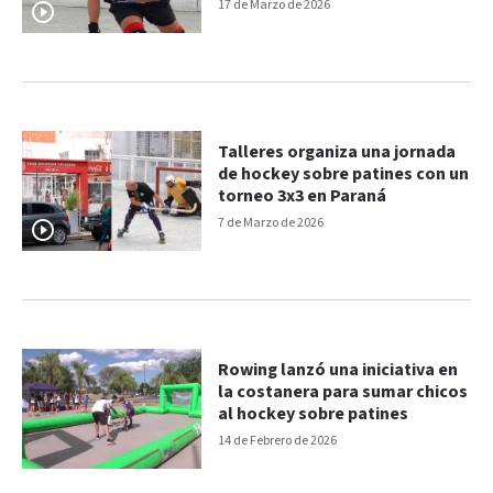
para seguir desarrollándose"
17 de Marzo de 2026
Talleres organiza una jornada
de hockey sobre patines con un
torneo 3x3 en Paraná
7 de Marzo de 2026
Rowing lanzó una iniciativa en
la costanera para sumar chicos
al hockey sobre patines
14 de Febrero de 2026