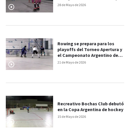
organizan un bingo solidario
28 de Mayo de 2026
Rowing se prepara para los
playoffs del Torneo Apertura y
el Campeonato Argentino de
hockey
21 de Mayo de 2026
Recreativo Bochas Club debutó
en la Copa Argentina de hockey
15 de Mayo de 2026