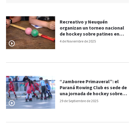
Recreativo y Neuquén
organizan un torneo nacional
de hockey sobre patines en
Paraná
4 de Noviembre de 2025
“Jamboree Primaveral”: el
Paraná Rowing Club es sede de
una jornada de hockey sobre
patines
29 de Septiembre de 2025