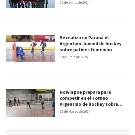
30 de Junio de 2024
Se realiza en Paraná el
Argentino Juvenil de hockey
sobre patines femenino
3 de Junio de 2024
Rowing se prepara para
competir en el Torneo
Argentino de hockey sobre
patines
19 de Marzo de 2024