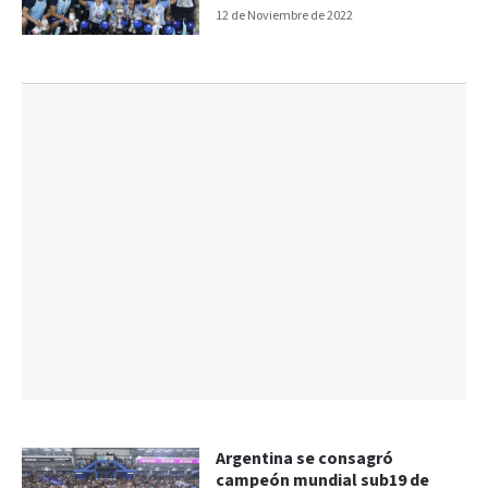
Femenino
12 de Noviembre de 2022
Argentina se consagró
campeón mundial sub19 de