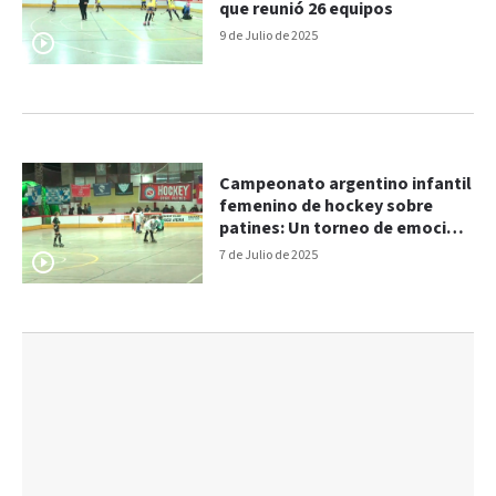
que reunió 26 equipos
9 de Julio de 2025
Campeonato argentino infantil
femenino de hockey sobre
patines: Un torneo de emoción
y talento en Paraná
7 de Julio de 2025