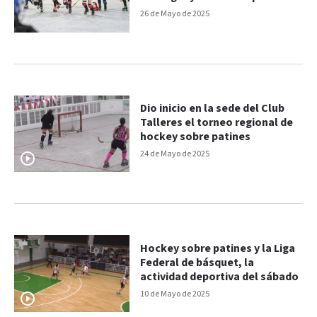
Argentino Juvenil Femenino
26 de Mayo de 2025
Dio inicio en la sede del Club
Talleres el torneo regional de
hockey sobre patines
24 de Mayo de 2025
Hockey sobre patines y la Liga
Federal de básquet, la
actividad deportiva del sábado
10 de Mayo de 2025