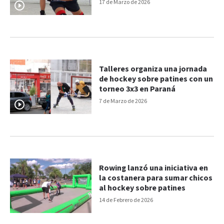
para seguir desarrollándose"
17 de Marzo de 2026
Talleres organiza una jornada
de hockey sobre patines con un
torneo 3x3 en Paraná
7 de Marzo de 2026
Rowing lanzó una iniciativa en
la costanera para sumar chicos
al hockey sobre patines
14 de Febrero de 2026