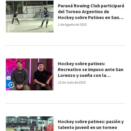
Paraná Rowing Club participará
del Torneo Argentino de
Hockey sobre Patines en San
Juan
1 de Agosto de 2025
Hockey sobre patines:
Recreativo se impuso ante San
Lorenzo y sueña con la
clasificación
15 de Julio de 2025
Hockey sobre patines: pasión y
talento juvenil en un torneo