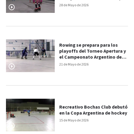
organizan un bingo solidario
28 de Mayo de 2026
Rowing se prepara para los
playoffs del Torneo Apertura y
el Campeonato Argentino de
hockey
21 de Mayo de 2026
Recreativo Bochas Club debutó
en la Copa Argentina de hockey
15 de Mayo de 2026