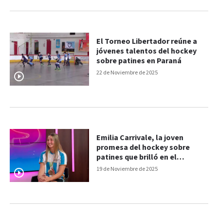
El Torneo Libertador reúne a
jóvenes talentos del hockey
sobre patines en Paraná
22 de Noviembre de 2025
Emilia Carrivale, la joven
promesa del hockey sobre
patines que brilló en el
Panamericano: "Estoy
19 de Noviembre de 2025
orgullosa"