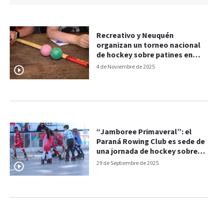
Recreativo y Neuquén
organizan un torneo nacional
de hockey sobre patines en
Paraná
4 de Noviembre de 2025
“Jamboree Primaveral”: el
Paraná Rowing Club es sede de
una jornada de hockey sobre
patines
29 de Septiembre de 2025