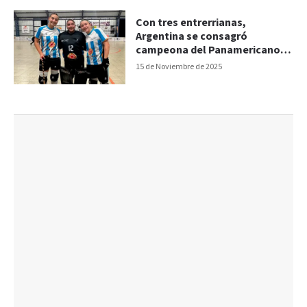
Con tres entrerrianas,
Argentina se consagró
campeona del Panamericano
de Selecciones de hockey
15 de Noviembre de 2025
sobre patines U19