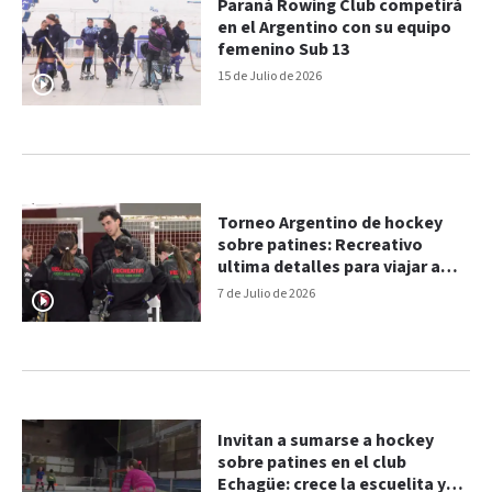
Paraná Rowing Club competirá
en el Argentino con su equipo
femenino Sub 13
15 de Julio de 2026
Torneo Argentino de hockey
sobre patines: Recreativo
ultima detalles para viajar a
Mendoza
7 de Julio de 2026
Invitan a sumarse a hockey
sobre patines en el club
Echagüe: crece la escuelita y