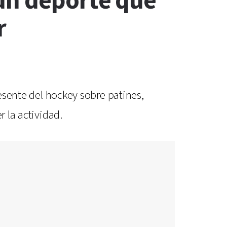
un deporte que
r
resente del hockey sobre patines,
r la actividad.