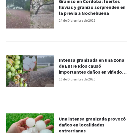
Granizó en Córdoba: fuertes
lluvias y granizo sorprenden en
la previa a Nochebuena
24 de Diciembre de 2025
Intensa granizada en una zona
de Entre Ríos causó
importantes daños en viñedos
y cítricos
16 de Diciembre de 2025
Una intensa granizada provocó
daños en localidades
entrerrianas