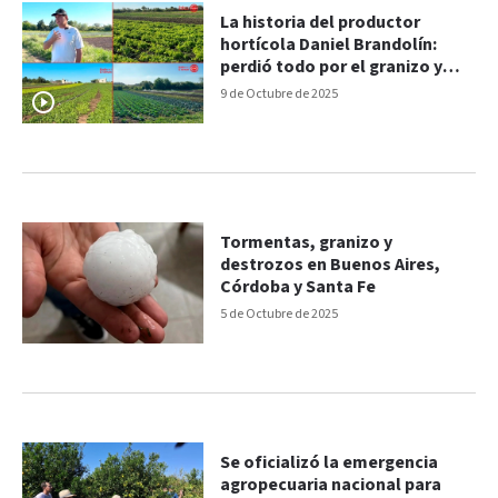
La historia del productor
hortícola Daniel Brandolín:
perdió todo por el granizo y
una idea lo hizo resurgir
9 de Octubre de 2025
Tormentas, granizo y
destrozos en Buenos Aires,
Córdoba y Santa Fe
5 de Octubre de 2025
Se oficializó la emergencia
agropecuaria nacional para