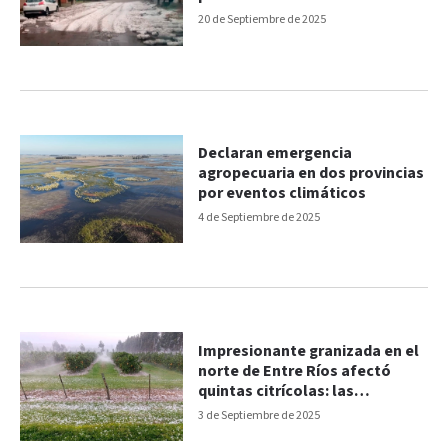
20 de Septiembre de 2025
Declaran emergencia
agropecuaria en dos provincias
por eventos climáticos
4 de Septiembre de 2025
Impresionante granizada en el
norte de Entre Ríos afectó
quintas citrícolas: las
imágenes
3 de Septiembre de 2025