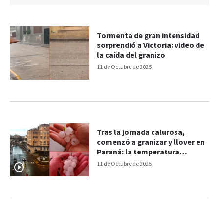
Tormenta de gran intensidad
sorprendió a Victoria: video de
la caída del granizo
11 de Octubre de 2025
Tras la jornada calurosa,
comenzó a granizar y llover en
Paraná: la temperatura
descendió nueve grados
11 de Octubre de 2025