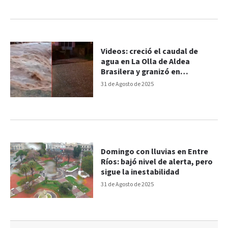
Videos: creció el caudal de
agua en La Olla de Aldea
Brasilera y granizó en
Diamante
31 de Agosto de 2025
Domingo con lluvias en Entre
Ríos: bajó nivel de alerta, pero
sigue la inestabilidad
31 de Agosto de 2025