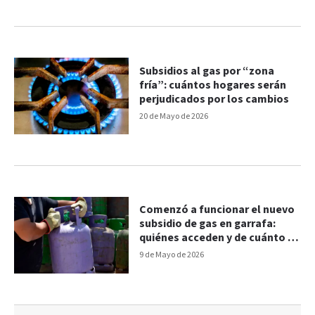
Subsidios al gas por “zona
fría”: cuántos hogares serán
perjudicados por los cambios
20 de Mayo de 2026
Comenzó a funcionar el nuevo
subsidio de gas en garrafa:
quiénes acceden y de cuánto es
el reintegro
9 de Mayo de 2026