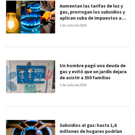
Aumentan las tarifas de luz y
gas, prorrogan los subsidios y
aplican suba de impuestos a
los combustibles
1 de Julio de 2026
Un hombre pagó una deuda de
gas y evitó que un jardín dejara
de asistir a 350 familias
1 de Julio de 2026
Subsidios al gas: hasta 1,6
millones de hogares podrían