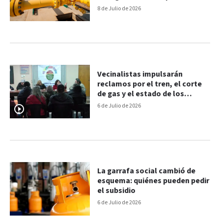
8 de Julio de 2026
Vecinalistas impulsarán
reclamos por el tren, el corte
de gas y el estado de los
barrios: las definiciones
6 de Julio de 2026
La garrafa social cambió de
esquema: quiénes pueden pedir
el subsidio
6 de Julio de 2026