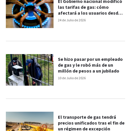
El Gobierno nacional modificó
las tarifas de gas: cómo
afectará a los usuarios desde
agosto
24 de Julio de 2026
Se hizo pasar por un empleado
de gas y le robó más de un
millón de pesos a un jubilado
10 de Julio de 2026
El transporte de gas tendrá
precios unificados tras el fin de
un régimen de excepción