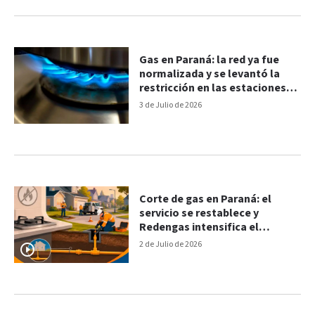
Gas en Paraná: la red ya fue
normalizada y se levantó la
restricción en las estaciones
de servicio
3 de Julio de 2026
Corte de gas en Paraná: el
servicio se restablece y
Redengas intensifica el
operativo de reconectar casa
2 de Julio de 2026
por casa