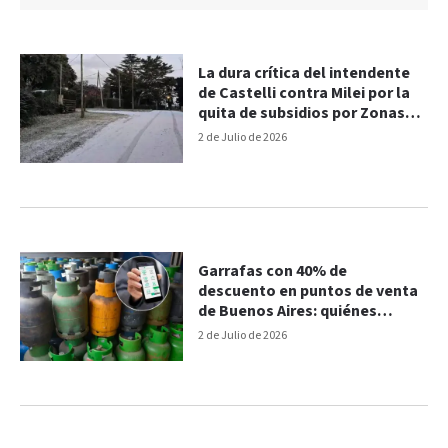
La dura crítica del intendente
de Castelli contra Milei por la
quita de subsidios por Zonas
Frías
2 de Julio de 2026
Garrafas con 40% de
descuento en puntos de venta
de Buenos Aires: quiénes
pueden acceder
2 de Julio de 2026