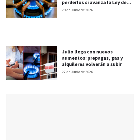
perderlos si avanza la Ley de
Zona Fría
29 de Junio de 2026
Julio llega con nuevos
aumentos: prepagas, gas y
alquileres volverán a subir
27 de Junio de 2026