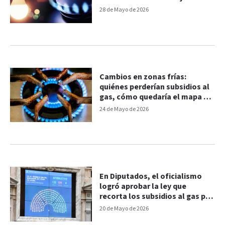
28 de Mayo de 2026
Cambios en zonas frías:
quiénes perderían subsidios al
gas, cómo quedaría el mapa y
las tarifas
24 de Mayo de 2026
En Diputados, el oficialismo
logró aprobar la ley que
recorta los subsidios al gas por
"zona fría"
20 de Mayo de 2026