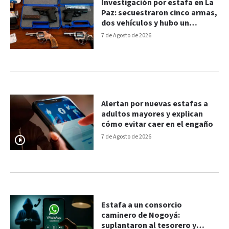
Investigación por estafa en La
Paz: secuestraron cinco armas,
dos vehículos y hubo un
detenido
7 de Agosto de 2026
Alertan por nuevas estafas a
adultos mayores y explican
cómo evitar caer en el engaño
7 de Agosto de 2026
Estafa a un consorcio
caminero de Nogoyá:
suplantaron al tesorero y