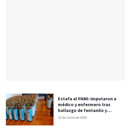
Estafa al PAMI: imputaron a
médico y enfermero tras
hallazgo de fentanilo y
morfina
13 de Junio de 2026