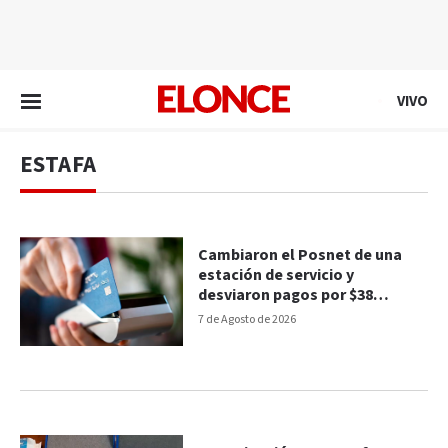
EN VIVO
VIVO
ESTAFA
Cambiaron el Posnet de una
estación de servicio y
desviaron pagos por $38
millones
7 de Agosto de 2026