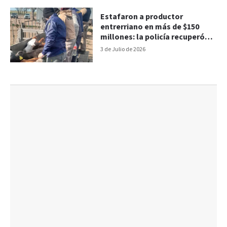
Estafaron a productor
entrerriano en más de $150
millones: la policía recuperó
los animales
3 de Julio de 2026