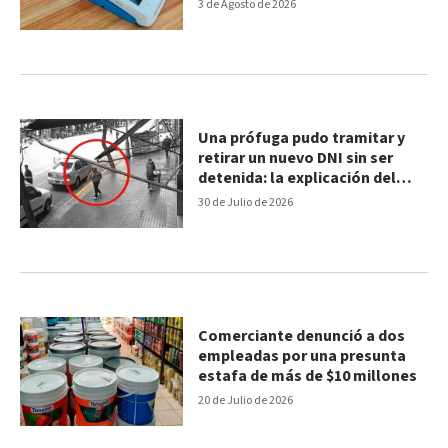
millones
3 de Agosto de 2026
Una prófuga pudo tramitar y
retirar un nuevo DNI sin ser
detenida: la explicación del
RENAPER
30 de Julio de 2026
Comerciante denunció a dos
empleadas por una presunta
estafa de más de $10 millones
20 de Julio de 2026