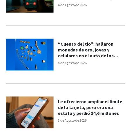
transfirieron casi $90 millones
4 de Agosto de 2026
“Cuento del tío”: hallaron
monedas de oro, joyas y
celulares en el auto de los
detenidos
4 de Agosto de 2026
Le ofrecieron ampliar el límite
de la tarjeta, pero era una
estafa y perdió $4,6 millones
3 de Agosto de 2026