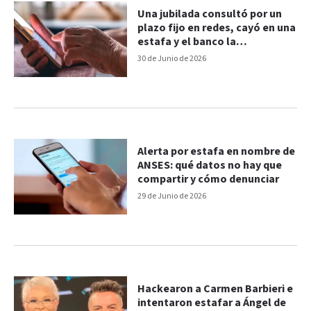
Una jubilada consultó por un
plazo fijo en redes, cayó en una
estafa y el banco la
indemnizará
30 de Junio de 2026
Alerta por estafa en nombre de
ANSES: qué datos no hay que
compartir y cómo denunciar
29 de Junio de 2026
Hackearon a Carmen Barbieri e
intentaron estafar a Ángel de