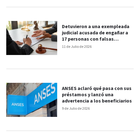
Detuvieron a una exempleada
judicial acusada de engañar a
17 personas con falsas
promesas laborales
11 de Julio de 2026
ANSES aclaró qué pasa con sus
préstamos y lanzó una
advertencia a los beneficiarios
9 de Julio de 2026