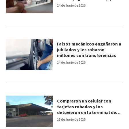
millones
24 de Junio de 2026
Falsos mecánicos engañaron a
jubilados y les robaron
millones con transferencias
24 de Junio de 2026
Compraron un celular con
tarjetas robadas y los
detuvieron en la terminal de
Chajarí
23 de Junio de 2026