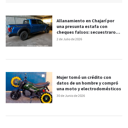
Allanamiento en Chajarí por
una presunta estafa con
cheques falsos: secuestraron
una camioneta
2 de Julio de 2026
Mujer tomó un crédito con
datos de un hombre y compró
una moto y electrodomésticos
30 de Junio de 2026