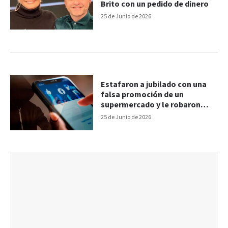
Brito con un pedido de dinero
25 de Junio de 2026
Estafaron a jubilado con una
falsa promoción de un
supermercado y le robaron
800.000 pesos
25 de Junio de 2026