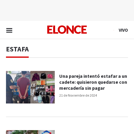
EN VIVO
VIVO
ESTAFA
Una pareja intentó estafar a un
cadete: quisieron quedarse con
mercadería sin pagar
21 de Noviembre de 2024