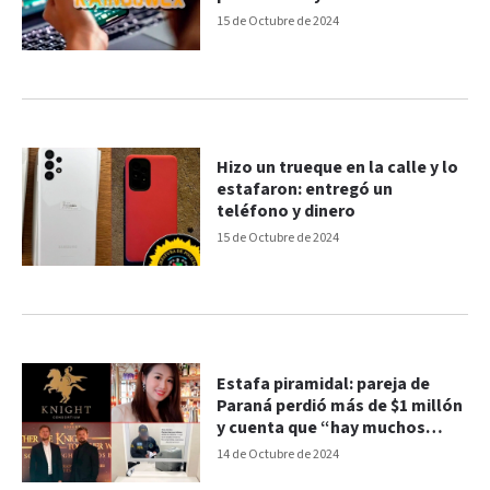
testimonio
15 de Octubre de 2024
Hizo un trueque en la calle y lo
estafaron: entregó un
teléfono y dinero
15 de Octubre de 2024
Estafa piramidal: pareja de
Paraná perdió más de $1 millón
y cuenta que “hay muchos
afectados”
14 de Octubre de 2024