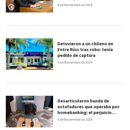
8 de Noviembre de 2024
Detuvieron a un chileno en
Entre Ríos tras robo: tenía
pedido de captura
6 de Noviembre de 2024
Desarticularon banda de
estafadores que operaba por
homebanking: el perjuicio
económico ronda los $80
6 de Noviembre de 2024
millones