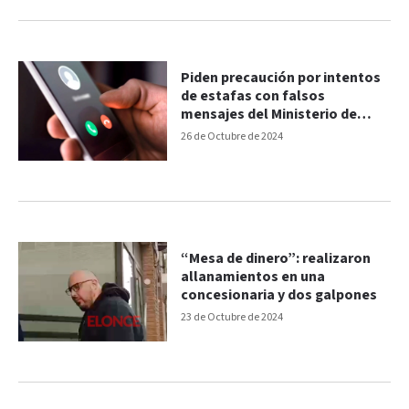
Piden precaución por intentos
de estafas con falsos
mensajes del Ministerio de
Salud
26 de Octubre de 2024
“Mesa de dinero”: realizaron
allanamientos en una
concesionaria y dos galpones
23 de Octubre de 2024