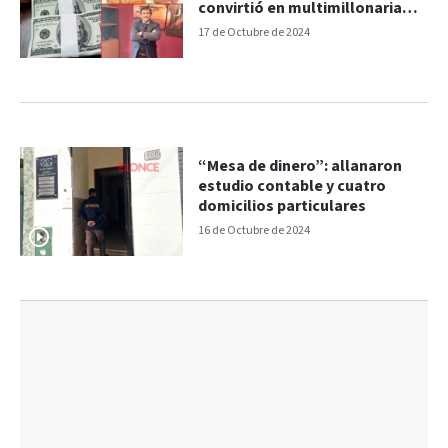
convirtió en multimillonaria
estafa
17 de Octubre de 2024
“Mesa de dinero”: allanaron
estudio contable y cuatro
domicilios particulares
16 de Octubre de 2024