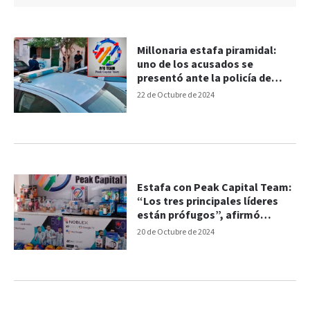
Millonaria estafa piramidal:
uno de los acusados se
presentó ante la policía de
Concordia
22 de Octubre de 2024
Estafa con Peak Capital Team:
“Los tres principales líderes
están prófugos”, afirmó
damnificado
20 de Octubre de 2024