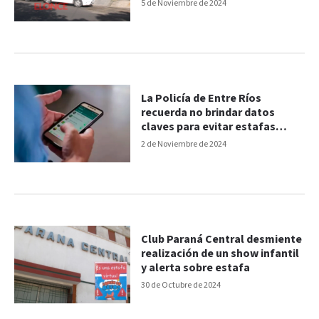
5 de Noviembre de 2024
La Policía de Entre Ríos
recuerda no brindar datos
claves para evitar estafas
telefónicas
2 de Noviembre de 2024
Club Paraná Central desmiente
realización de un show infantil
y alerta sobre estafa
30 de Octubre de 2024