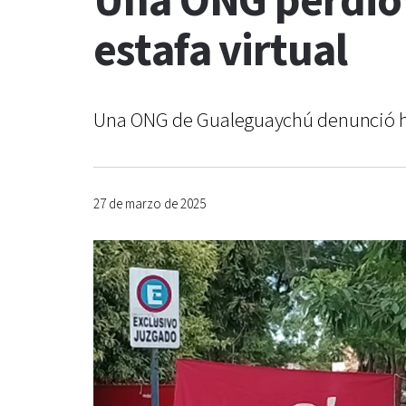
Una ONG perdió t
estafa virtual
Una ONG de Gualeguaychú denunció hab
27 de marzo de 2025