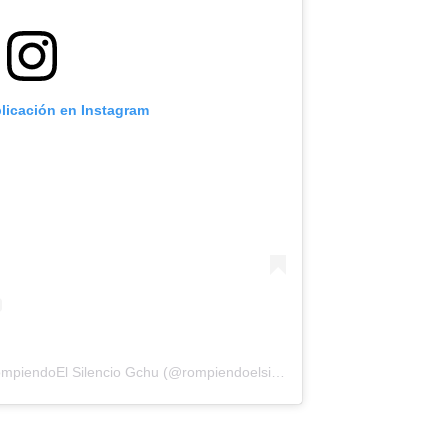
blicación en Instagram
Una publicación compartida por RompiendoEl Silencio Gchu (@rompiendoelsilenciogchu)