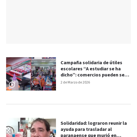
Campaña solidaria de útiles
escolares “A estudiar se ha
dicho”: comercios pueden ser
puntos de recepción
2 de Marzo de 2026
Solidaridad: lograron reunir la
ayuda para trasladar al
paranaense que murió en