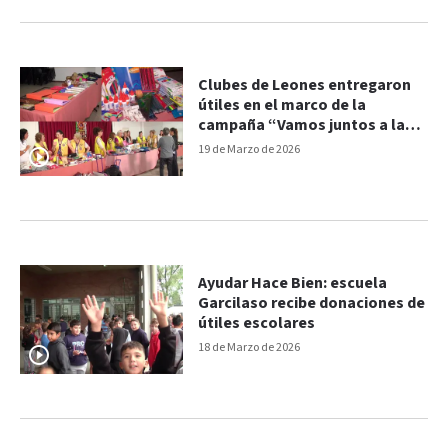
Clubes de Leones entregaron
útiles en el marco de la
campaña “Vamos juntos a la
escuela”
19 de Marzo de 2026
Ayudar Hace Bien: escuela
Garcilaso recibe donaciones de
útiles escolares
18 de Marzo de 2026