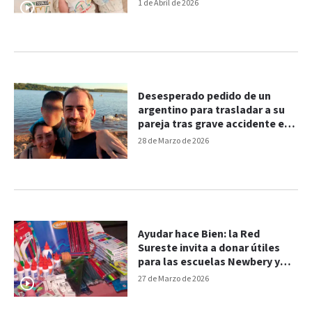
1 de Abril de 2026
Desesperado pedido de un
argentino para trasladar a su
pareja tras grave accidente en
Brasil
28 de Marzo de 2026
Ayudar hace Bien: la Red
Sureste invita a donar útiles
para las escuelas Newbery y
Garcilaso
27 de Marzo de 2026