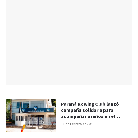
Paraná Rowing Club lanzó
campaña solidaria para
acompañar a niños en el
regreso a clases
11 de Febrero de 2026