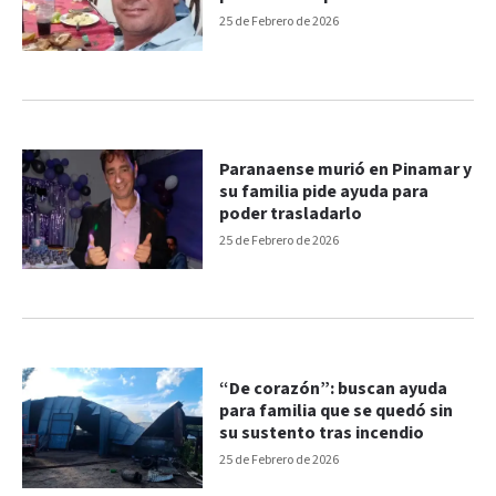
Pinamar
25 de Febrero de 2026
Paranaense murió en Pinamar y
su familia pide ayuda para
poder trasladarlo
25 de Febrero de 2026
“De corazón”: buscan ayuda
para familia que se quedó sin
su sustento tras incendio
25 de Febrero de 2026