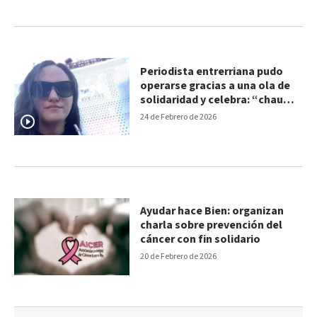
Periodista entrerriana pudo
operarse gracias a una ola de
solidaridad y celebra: “chau
cataratas”
24 de Febrero de 2026
Ayudar hace Bien: organizan
charla sobre prevención del
cáncer con fin solidario
20 de Febrero de 2026