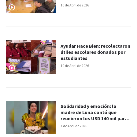
vida como viene”
10 de Abril de 2026
Ayudar Hace Bien: recolectaron
útiles escolares donados por
estudiantes
10 de Abril de 2026
Solidaridad y emoción: la
madre de Luna contó que
reunieron los USD 140 mil para
el tratamiento y agradeció la
7 de Abril de 2026
ayuda