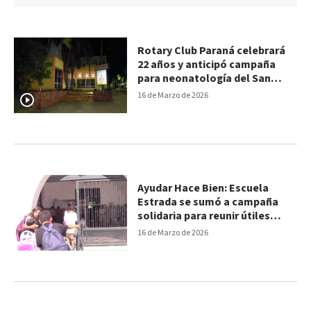
Rotary Club Paraná celebrará
22 años y anticipó campaña
para neonatología del San
Roque
16 de Marzo de 2026
Ayudar Hace Bien: Escuela
Estrada se sumó a campaña
solidaria para reunir útiles
escolares
16 de Marzo de 2026