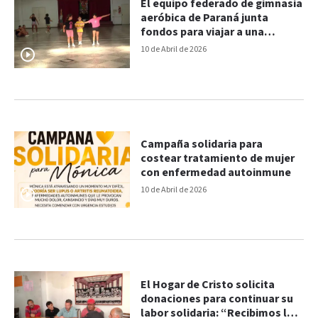
El equipo federado de gimnasia
aeróbica de Paraná junta
fondos para viajar a una
competencia nacional
10 de Abril de 2026
Campaña solidaria para
costear tratamiento de mujer
con enfermedad autoinmune
10 de Abril de 2026
El Hogar de Cristo solicita
donaciones para continuar su
labor solidaria: “Recibimos la