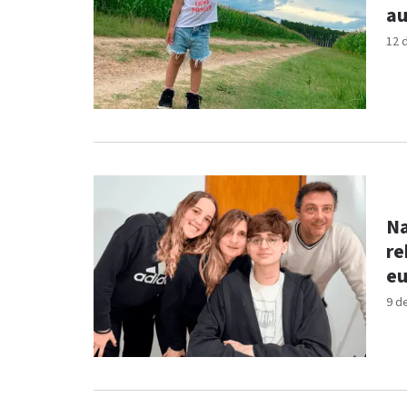
au
12 
Na
re
eu
9 d