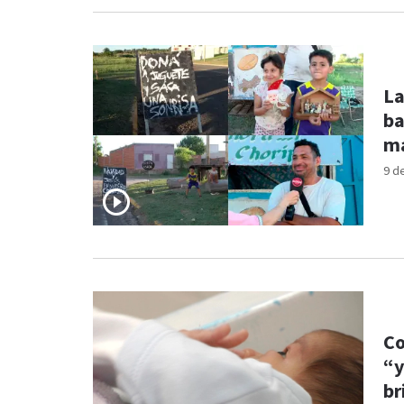
La
ba
má
9 d
Co
“y
br