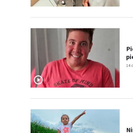
Pi
pi
14 
Ni