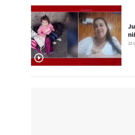
Ju
ni
22 