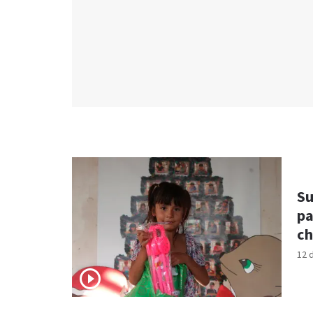
Su
pa
ch
12 