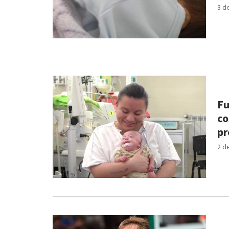
3 d
Fu
co
pr
2 d