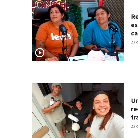
Re
es
ca
23 
Un
re
tr
23 