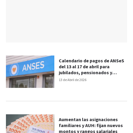
Calendario de pagos de ANSeS
del 13 al 17 de abril para
jubilados, pensionados y
asignaciones
13 de Abril de 2026
Aumentan las asignaciones
familiares y AUH: fijan nuevos
montos y rangos salariales