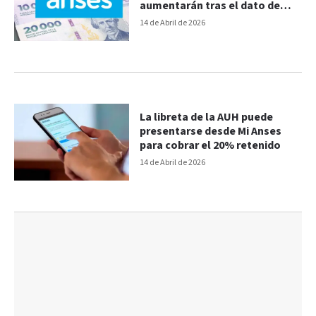
aumentarán tras el dato de
inflación y los montos
14 de Abril de 2026
La libreta de la AUH puede
presentarse desde Mi Anses
para cobrar el 20% retenido
14 de Abril de 2026