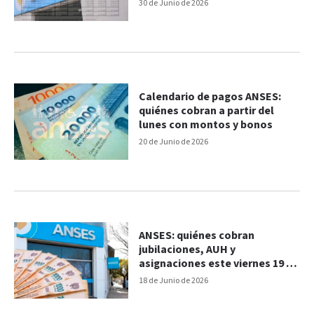
30 de Junio de 2026
Calendario de pagos ANSES:
quiénes cobran a partir del
lunes con montos y bonos
20 de Junio de 2026
ANSES: quiénes cobran
jubilaciones, AUH y
asignaciones este viernes 19 de
junio
18 de Junio de 2026