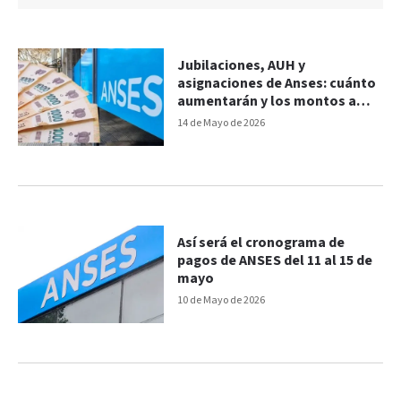
Jubilaciones, AUH y
asignaciones de Anses: cuánto
aumentarán y los montos a
cobrar en junio
14 de Mayo de 2026
Así será el cronograma de
pagos de ANSES del 11 al 15 de
mayo
10 de Mayo de 2026