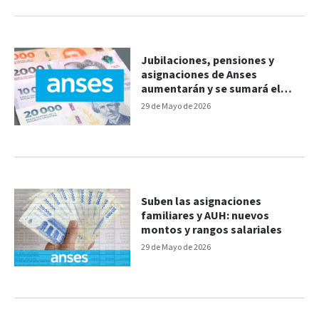
Jubilaciones, pensiones y
asignaciones de Anses
aumentarán y se sumará el
aguinaldo: los montos
29 de Mayo de 2026
Suben las asignaciones
familiares y AUH: nuevos
montos y rangos salariales
29 de Mayo de 2026