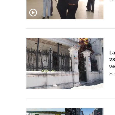
25 
La
23
ve
25 