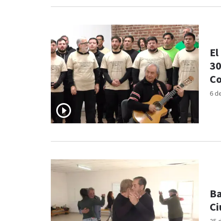
El
30
Co
6 d
Ba
Ci