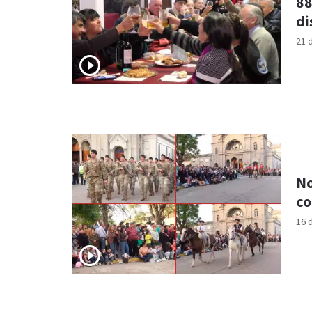
88
di
21 
No
co
16 