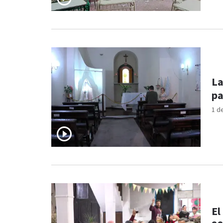
La
pa
1 d
El