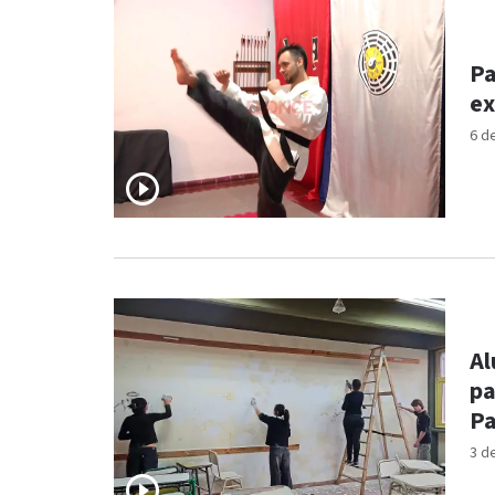
Pa
ex
6 d
Al
pa
Pa
3 d