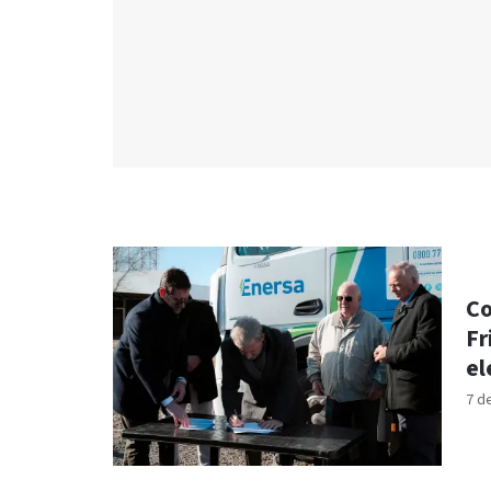
Co
Fr
el
7 d