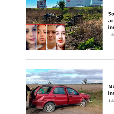
So
ac
im
1 d
Mu
in
4 d