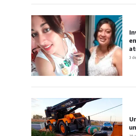
In
en
at
3 d
Un
un