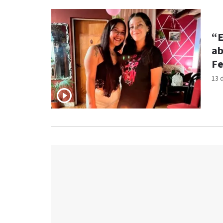
“E
ab
Fe
13 