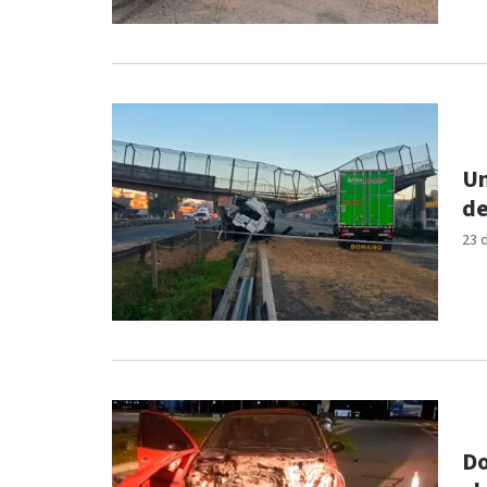
Un
d
23 
Do