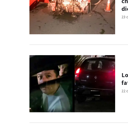
ch
di
23 
Lo
fa
22 