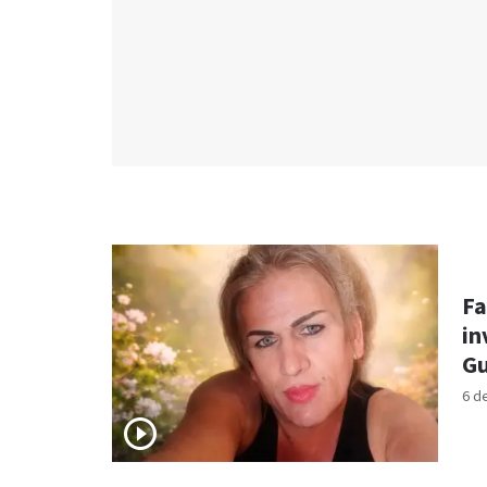
Fa
in
Gu
6 d