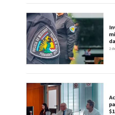
In
mi
da
2 d
Ac
pa
$1