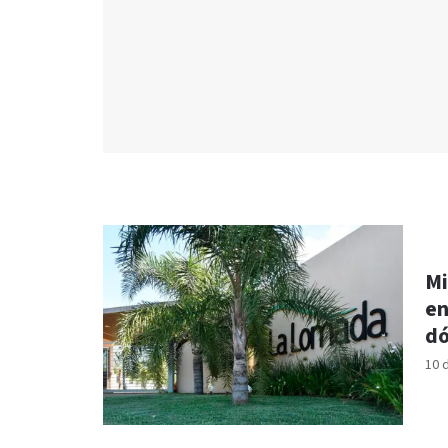
Mi
en
dó
10 