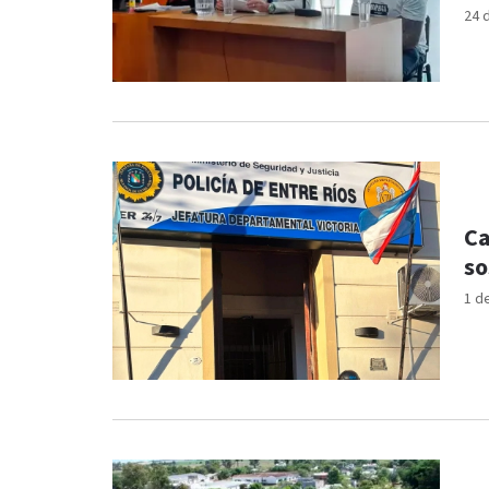
24 
Ca
so
1 d