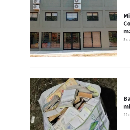
Mi
Co
má
8 d
Ba
mi
22 