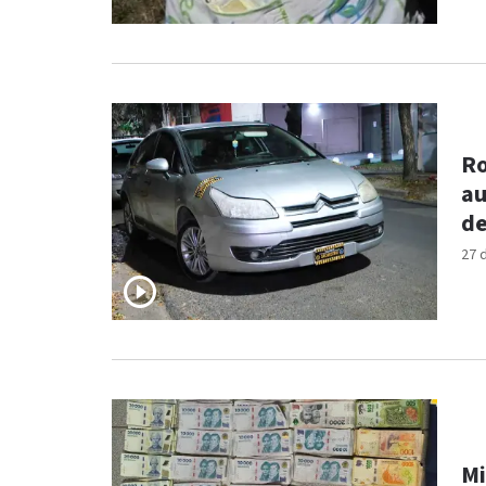
Ro
au
de
27 
Mi