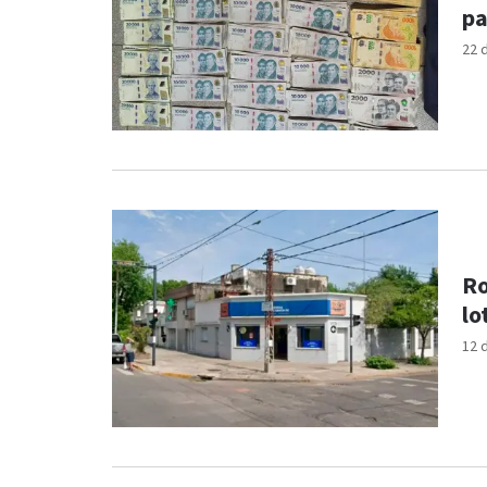
pa
22 
Ro
lo
12 