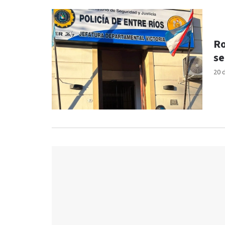
Ro
se
20 