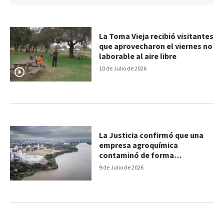
La Toma Vieja recibió visitantes
que aprovecharon el viernes no
laborable al aire libre
10 de Julio de 2026
La Justicia confirmó que una
empresa agroquímica
contaminó de forma
irreversible el río Paraná
9 de Julio de 2026