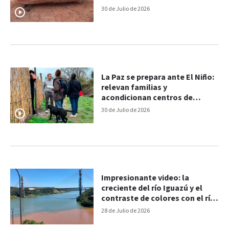
30 de Julio de 2026
La Paz se prepara ante El Niño:
relevan familias y
acondicionan centros de
evacuación
30 de Julio de 2026
Impresionante video: la
creciente del río Iguazú y el
contraste de colores con el río
Paraná
28 de Julio de 2026