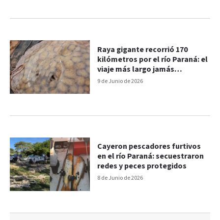
Raya gigante recorrió 170
kilómetros por el río Paraná: el
viaje más largo jamás
registrado para la especie
9 de Junio de 2026
Cayeron pescadores furtivos
en el río Paraná: secuestraron
redes y peces protegidos
8 de Junio de 2026