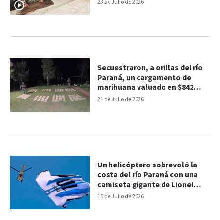
reproducción de peces
23 de Julio de 2026
Secuestraron, a orillas del río
Paraná, un cargamento de
marihuana valuado en $842
millones
21 de Julio de 2026
Un helicóptero sobrevoló la
costa del río Paraná con una
camiseta gigante de Lionel
Messi
15 de Julio de 2026