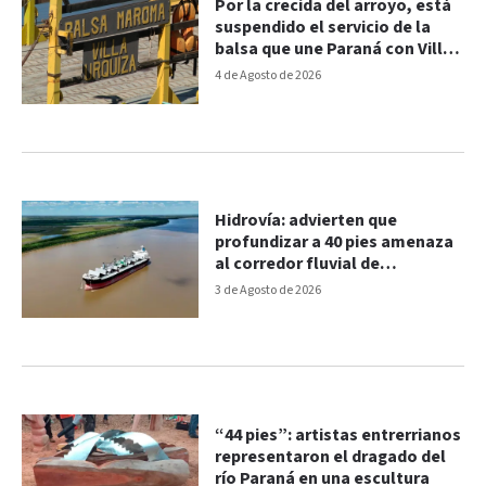
Por la crecida del arroyo, está
suspendido el servicio de la
balsa que une Paraná con Villa
Urquiza
4 de Agosto de 2026
Hidrovía: advierten que
profundizar a 40 pies amenaza
al corredor fluvial de
Sudamérica
3 de Agosto de 2026
“44 pies”: artistas entrerrianos
representaron el dragado del
río Paraná en una escultura