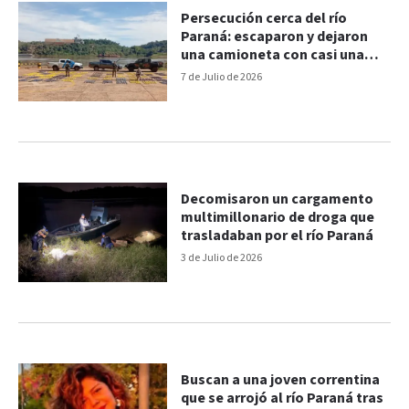
Persecución cerca del río
Paraná: escaparon y dejaron
una camioneta con casi una
tonelada de marihuana
7 de Julio de 2026
Decomisaron un cargamento
multimillonario de droga que
trasladaban por el río Paraná
3 de Julio de 2026
Buscan a una joven correntina
que se arrojó al río Paraná tras