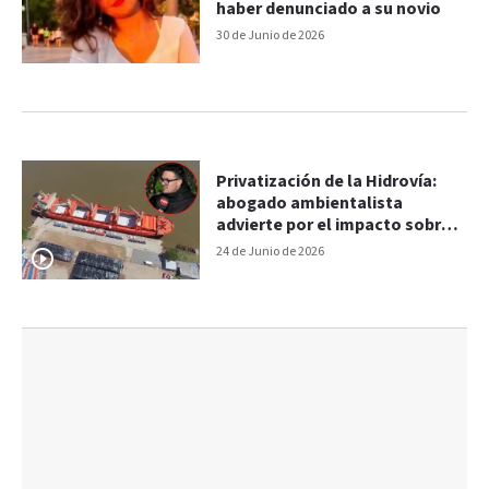
haber denunciado a su novio
30 de Junio de 2026
Privatización de la Hidrovía:
abogado ambientalista
advierte por el impacto sobre
el río Paraná
24 de Junio de 2026