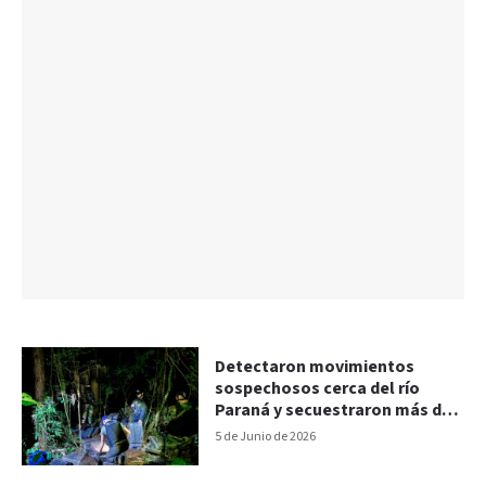
Detectaron movimientos
sospechosos cerca del río
Paraná y secuestraron más de
600 kilos de droga
5 de Junio de 2026