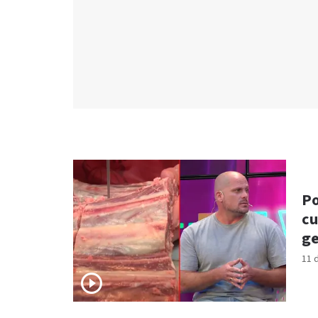
Po
cu
ge
11 