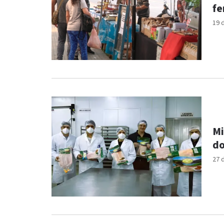
fe
19 
Mi
do
27 