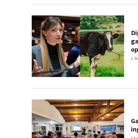
Di
ga
op
1 d
Ga
in