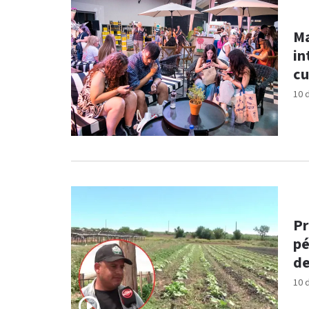
Ma
in
cu
10 
Pr
pé
de
10 