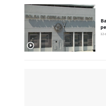
Ba
pe
12 