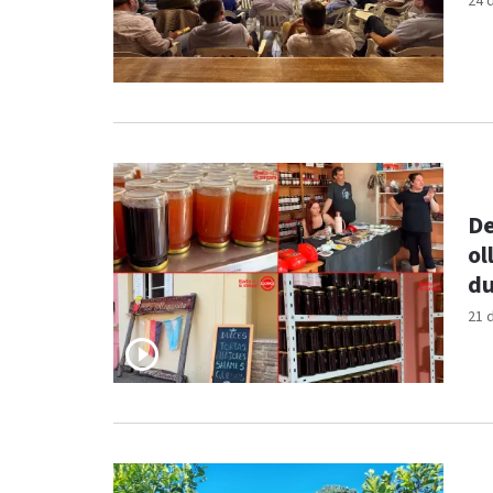
24 
De
ol
du
21 