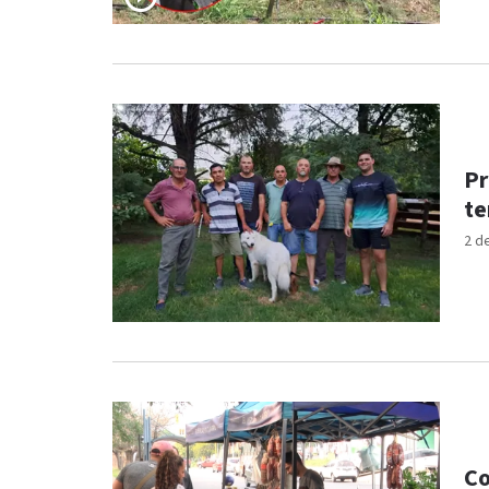
Pr
te
2 d
Co