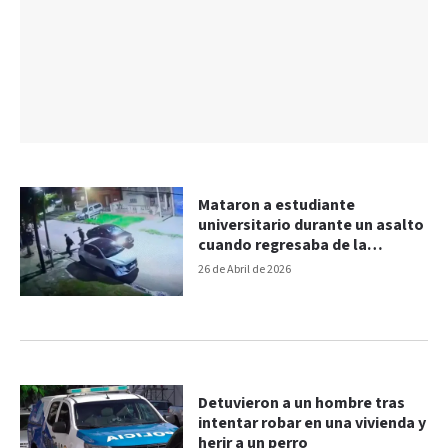
Mataron a estudiante
universitario durante un asalto
cuando regresaba de la
facultad
26 de Abril de 2026
Detuvieron a un hombre tras
intentar robar en una vivienda y
herir a un perro