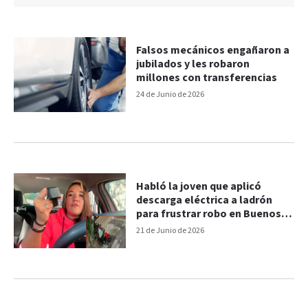
Falsos mecánicos engañaron a
jubilados y les robaron
millones con transferencias
24 de Junio de 2026
Habló la joven que aplicó
descarga eléctrica a ladrón
para frustrar robo en Buenos
Aires: “Esta vez gané yo”
21 de Junio de 2026