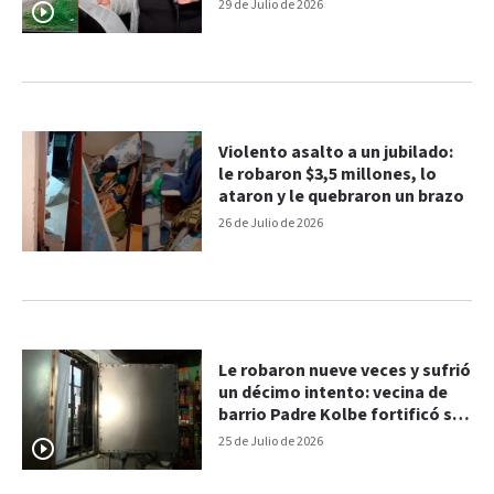
29 de Julio de 2026
Violento asalto a un jubilado:
le robaron $3,5 millones, lo
ataron y le quebraron un brazo
26 de Julio de 2026
Le robaron nueve veces y sufrió
un décimo intento: vecina de
barrio Padre Kolbe fortificó su
casa y exige medidas
25 de Julio de 2026