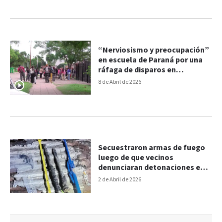
“Nerviosismo y preocupación”
en escuela de Paraná por una
ráfaga de disparos en
inmediaciones
8 de Abril de 2026
Secuestraron armas de fuego
luego de que vecinos
denunciaran detonaciones en
Colonia Avellaneda
2 de Abril de 2026