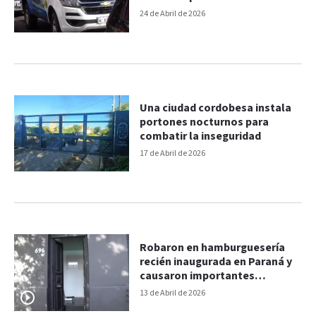
24 de Abril de 2026
Una ciudad cordobesa instala
portones nocturnos para
combatir la inseguridad
17 de Abril de 2026
Robaron en hamburguesería
recién inaugurada en Paraná y
causaron importantes
destrozos
13 de Abril de 2026