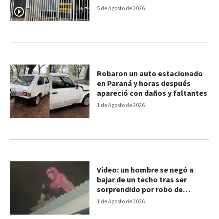
5 de Agosto de 2026
Robaron un auto estacionado
en Paraná y horas después
apareció con daños y faltantes
1 de Agosto de 2026
Video: un hombre se negó a
bajar de un techo tras ser
sorprendido por robo de
limones
1 de Agosto de 2026