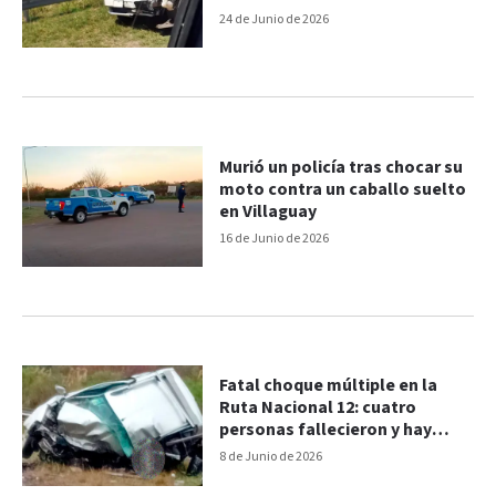
24 de Junio de 2026
Murió un policía tras chocar su
moto contra un caballo suelto
en Villaguay
16 de Junio de 2026
Fatal choque múltiple en la
Ruta Nacional 12: cuatro
personas fallecieron y hay
cinco heridos
8 de Junio de 2026