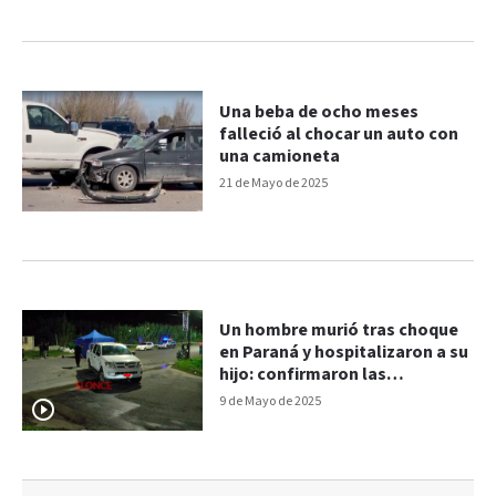
Una beba de ocho meses
falleció al chocar un auto con
una camioneta
21 de Mayo de 2025
Un hombre murió tras choque
en Paraná y hospitalizaron a su
hijo: confirmaron las
identidades
9 de Mayo de 2025