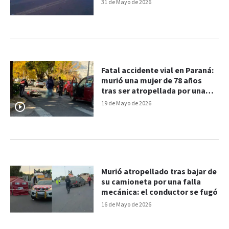
despiste
31 de Mayo de 2026
Fatal accidente vial en Paraná:
murió una mujer de 78 años
tras ser atropellada por una
moto
19 de Mayo de 2026
Murió atropellado tras bajar de
su camioneta por una falla
mecánica: el conductor se fugó
16 de Mayo de 2026