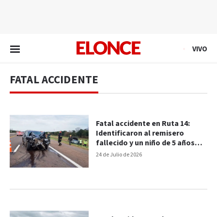
EN VIVO
VIVO
FATAL ACCIDENTE
Fatal accidente en Ruta 14:
Identificaron al remisero
fallecido y un niño de 5 años
fue derivado a Paraná con
24 de Julio de 2026
gravísimas heridas