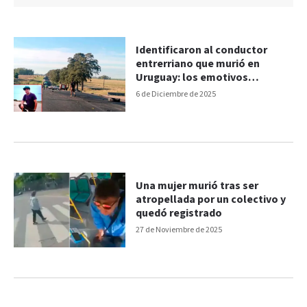
Identificaron al conductor
entrerriano que murió en
Uruguay: los emotivos
mensajes de despedida
6 de Diciembre de 2025
Una mujer murió tras ser
atropellada por un colectivo y
quedó registrado
27 de Noviembre de 2025