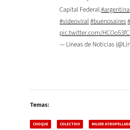
Capital Federal.
#argentina
#videoviral
#buenosaires
pic.twitter.com/HCOo53fC
— Líneas de Noticias (@Li
Temas:
CHOQUE
COLECTIVO
MUJER ATROPELLAD