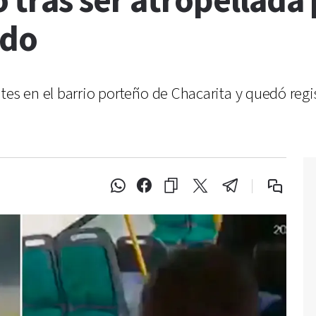
tras ser atropellada 
rado
tes en el barrio porteño de Chacarita y quedó reg