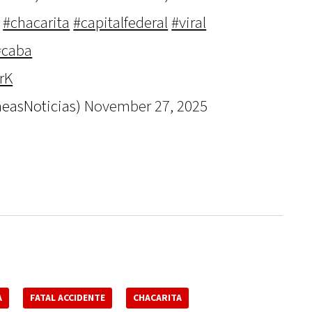
#chacarita
#capitalfederal
#viral
#caba
rK
neasNoticias)
November 27, 2025
A
FATAL ACCIDENTE
CHACARITA