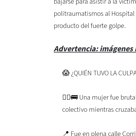
bajarse para asistir a la víct
politraumatismos al Hospita
producto del fuerte golpe.
Advertencia: imágenes 
😱 ¿QUIÉN TUVO LA CULP
🚶‍♀️🚌 Una mujer fue bru
colectivo mientras cruzaba
📍 Fue en plena calle Corri