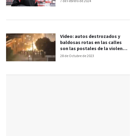
7 de Febrero de 2024
Video: autos destrozados y
baldosas rotas en las calles
son las postales de la violencia
en San Martín
28 de Octubre de 2023