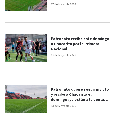
17 de Mayo de 2026
Patronato recibe este domingo
a Chacarita por la Primera
Nacional
16 de Mayo de 2026
Patronato quiere seguir invicto
y recibe a Chacarita el
domingo: ya están a la venta
las entradas
13 de Mayo de 2026