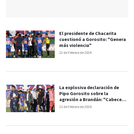
El presidente de Chacarita
cuestionó a Gorosito: "Genera
más violencia"
22 de Febrero de 2024
La explosiva declaración de
Pipo Gorosito sobre la
agresión a Brandán: "Cabeceó
la botella"
21 de Febrero de 2024