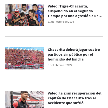
Video: Tigre-Chacarita,
suspendido en el segundo
tiempo por una agresión a un
jugador
21 de Febrero de 2024
Chacarita deberá jugar cuatro
partidos sin público por el
homicidio del hincha
9 de Febrero de 2024
Video: la gran recuperación del
capitán de Chacarita tras el
accidente que sufrió