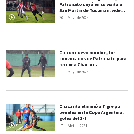
Patronato cayó en su visita a
San Martin de Tucumán: videos
del 2-0
20 de Mayo de 2024
Con un nuevo nombre, los
convocados de Patronato para
recibir a Chacarita
11 de Mayo de 2024
Chacarita eliminó a Tigre por
penales en la Copa Argentina:
goles del 1-1
17 de Abril de 2024