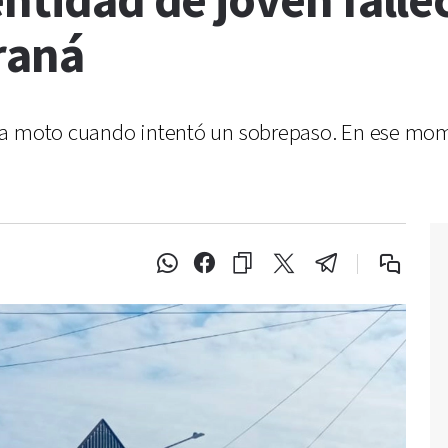
entidad de joven falle
raná
na moto cuando intentó un sobrepaso. En ese mom