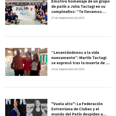
Emotivo homenaje de un grupo
de patín a Julia Tactagi en su
cumpleaños: “Te llevamos
siempre en nuestros
27 de Septiembre de 2025
corazones”
“Levantándonos a la vida
nuevamente”: Martín Tactagi
se expresó tras la muerte de su
hija en accidente
24 de Septiembre de 2025
"Vuela alto": La Federación
Entrerriana de Clubes y el
mundo del Patín despiden a